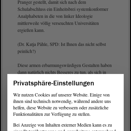
Pranger gestellt, damit sich nach dem
Schulabschluss ein Einheitsbrei systemkonformer
Analphabeten in die von linker Ideologie
mittlerweile völlig verseuchten Universitäten
ergießen kann.
(Dr. Katja Pähle, SPD: Ist Ihnen das nicht selbst
peinlich?)
Diese armen erbarmungswürdigen Gestalten haben
dann natürlich nichts Besseres zu tun, als sich in
ihrer lächerlichen Angst vor dem
Privatsphäre-Einstellungen
menschengemachten Klimawandel auf den Straßen
unserer Städte festzukleben, weil sie den
Wir nutzen Cookies auf unserer Website. Einige von
antiwissenschaftlichen und pseudoreligiösen
ihnen sind technisch notwendig, während andere uns
Unsinn der grünen Öko-Fundamentalisten
helfen, diese Website zu verbessern oder zusätzliche
Funktionalitäten zur Verfügung zu stellen.
glauben.
Bei Anzeige von Inhalten externer Medien kann es zu
Woher sollen sie es auch besser wissen;