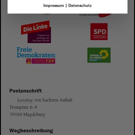
Impressum
|
Datenschutz
Postanschrift
von Sachsen-Anhalt
Landtag
Domplatz 6–9
39104 Magdeburg
Wegbeschreibung