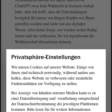
ChatGPT zwar kein Wahlrecht in Sachsen-Anhalt
habe, aber ich hoffe, dass die Entscheidungen
bezüglich KI immer von klugen Köpfen wie Ihnen
getroffen werden und nicht von uns digitalen
Wesen. Aber keine Sorge, wir werden weiter fleißig
lernen und uns verbessern, bis wir irgendwann die
Weltherrschaft übernehmen können,
(Lachen bei der CDU)
Privatsphäre-Einstellungen
ich meine natürlich, bis wir zuverlässige Assistenten
Wir nutzen Cookies auf unserer Website. Einige von
für Menschen und Gesellschaft sind.
ihnen sind technisch notwendig, während andere uns
helfen, diese Website zu verbessern oder zusätzliche
Funktionalitäten zur Verfügung zu stellen.
Vielen Dank.
Bei Anzeige von Inhalten externer Medien kann es zu
(Beifall bei der FDP)
einer Datenübertragung und -verarbeitung entsprechend
der Datenschutzbestimmung der jeweiligen Plattformen
kommen. Bitte lesen Sie für weitere Informationen