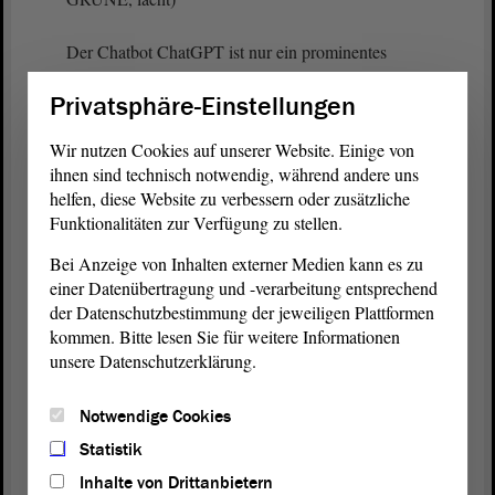
Der Chatbot ChatGPT ist nur ein prominentes
Beispiel der Anwendungen aus dem Bereich KI. KI
Privatsphäre-Einstellungen
steht für künstliche Intelligenz und macht vor allem
den weniger computeraffinen Menschen Angst.
Wir nutzen Cookies auf unserer Website. Einige von
Genau an der Stelle müssen wir als Politikerinnen
ihnen sind technisch notwendig, während andere uns
und Politiker ansetzen.
helfen, diese Website zu verbessern oder zusätzliche
Funktionalitäten zur Verfügung zu stellen.
Wir dürfen die Entwicklung nicht verschlafen und
Bei Anzeige von Inhalten externer Medien kann es zu
den Menschen erzählen, dass das Internet Neuland
einer Datenübertragung und -verarbeitung entsprechend
sei. Wir müssen uns mit den Entwicklungen der
der Datenschutzbestimmung der jeweiligen Plattformen
Technik rechtzeitig befassen und daraus Nutzen für
kommen. Bitte lesen Sie für weitere Informationen
unser Land ziehen. Die technische Entwicklung
unsere Datenschutzerklärung.
wird voranschreiten, ob wir es wollen oder nicht.
Notwendige Cookies
Als Bewohnerinnen und Bewohner von Sachsen-
Anhalt stehen wir unter besonderer weltweiter
Statistik
Beobachtung. Wie den Berichten von Sven Schulze
Inhalte von Drittanbietern