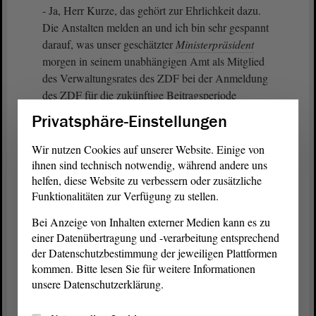
- Ja, Herr Kurze, das gehört zur Ehrlichkeit dazu.
Die Anstalten melden an und ich bin sehr gespannt
darauf, was unser geschätzter
Ministerpräsident
morgen in seinem unabhängigen Amt als Mitglied
des Verwaltungsrates des ZDF bei der Anmeldung
des ZDF für die zukünftige Beitragsperiode
beschließen wird.
Privatsphäre-Einstellungen
(Zuruf von Markus Kurze, CDU - Weitere Zurufe)
Wir nutzen Cookies auf unserer Website. Einige von
ihnen sind technisch notwendig, während andere uns
Damit fängt es an. Die Anstalten müssen jetzt
helfen, diese Website zu verbessern oder zusätzliche
Funktionalitäten zur Verfügung zu stellen.
natürlich die Stimmung mit aufnehmen. Sie müssen
so anmelden, dass sie ihr Programm machen
Bei Anzeige von Inhalten externer Medien kann es zu
können, aber nicht nach Wünsch-dir-was, sondern
einer Datenübertragung und -verarbeitung entsprechend
nach dem, was notwendig ist, um Information,
der Datenschutzbestimmung der jeweiligen Plattformen
Bildung und Kultur - und Unterhaltung und Sport
kommen. Bitte lesen Sie für weitere Informationen
gehören teilweise dazu - abzudecken, aber nicht
unsere Datenschutzerklärung.
mehr, meine sehr geehrten Damen und Herren.