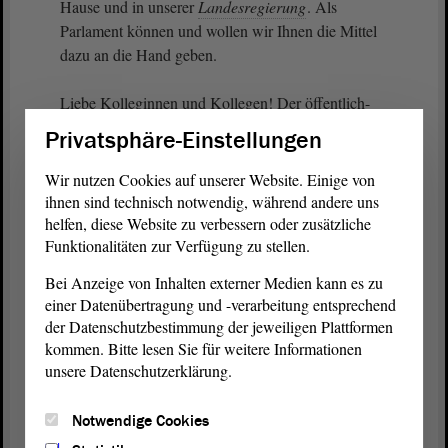
Hause und in unserer
Landesregierung
. Als
Parlament können und wollen wir Ihnen die Mittel
dazu an die Hand geben.
Liebe Kolleginnen und Kollegen! Der öffentlich-
rechtliche Rundfunk befindet sich wahrlich an
Privatsphäre-Einstellungen
einem Wendepunkt. Einerseits ist er weiterhin als
wichtige Informationsquelle von den Bürgerinnen
Wir nutzen Cookies auf unserer Website. Einige von
und Bürgern geachtet und anerkannt,
ihnen sind technisch notwendig, während andere uns
helfen, diese Website zu verbessern oder zusätzliche
Funktionalitäten zur Verfügung zu stellen.
(Unruhe bei der AfD - Zuruf: Nö!)
Bei Anzeige von Inhalten externer Medien kann es zu
andererseits ist die Kritik an einzelnen
einer Datenübertragung und -verarbeitung entsprechend
Entwicklungen unüberhörbar. Ich bin optimistisch,
der Datenschutzbestimmung der jeweiligen Plattformen
dass wir bei der Lösung dieser Fragen auf einem
kommen. Bitte lesen Sie für weitere Informationen
guten Weg sind. Aber wir sollten dabei nicht stehen
unsere Datenschutzerklärung.
bleiben. Mit der Zustimmung zum Staatsvertrag, mit
dem Entschließungsantrag der
Koalition
und nicht
Notwendige Cookies
zuletzt mit dem Einsatz der
Enquete-Kommission