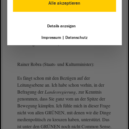
Ich staune über die Aussage, dass wir da
Alle akzeptieren
heterogene Positionen haben. Wo sehen Sie denn
da ein Beispiel für eine andere Positionierung in
anderen Bundesländern?
Details anzeigen
(Guido Kosmehl, FDP: Machen Sie doch Ihre
Impressum
|
Datenschutz
Hausaufgaben alleine!)
Rainer Robra (Staats- und Kulturminister):
Es fängt schon mit den Bezügen auf der
Leitungsebene an. Ich habe schon vorhin, in der
Befragung der
Landesregierung
, zur Kenntnis
genommen, dass Sie ganz vorn an der Spitze der
Bewegung kämpfen. Ich fühle mich in dieser Frage
nicht von allen GRÜNEN, mit denen wir die Dinge
medienpolitisch zu kreuzen haben, unterstützt. Das
ist unter den GRÜNEN noch nicht Common Sense.