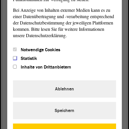
gestellt, der Vertrag tritt in Kraft, wir arbeiten
Bei Anzeige von Inhalten externer Medien kann es zu
weiter. - Ich bedanke mich.
einer Datenübertragung und -verarbeitung entsprechend
der Datenschutzbestimmung der jeweiligen Plattformen
(Zustimmung bei der CDU und bei der SPD)
kommen. Bitte lesen Sie für weitere Informationen
unsere Datenschutzerklärung.
Vizepräsident Wulf Gallert:
Notwendige Cookies
Statistik
Danke, Herr Minister. Es gibt eine Frage von Frau
Inhalte von Drittanbietern
Frederking. - Diese können Sie jetzt stellen, Frau
Frederking, bitte sehr.
Ablehnen
Dorothea Frederking (GRÜNE):
Gern helfe ich dabei, erforderliche Mehrheiten zu
Speichern
beschaffen für Dinge, die sinnvoll sind.