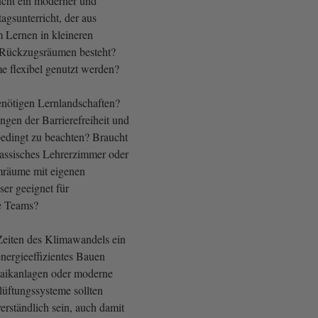
cht ein moderner und
agsunterricht, der aus
m Lernen in kleineren
Rückzugsräumen besteht?
 flexibel genutzt werden?
enötigen Lernlandschaften?
gen der Barrierefreiheit und
bedingt zu beachten? Braucht
klassisches Lehrerzimmer oder
mräume mit eigenen
ser geeignet für
le Teams?
eiten des Klimawandels ein
nergieeffizientes Bauen
taikanlagen oder moderne
üftungssysteme sollten
erständlich sein, auch damit