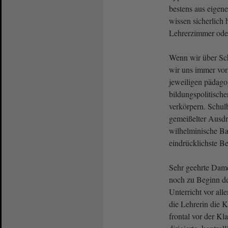
bestens aus eigen
wissen sicherlich 
Lehrerzimmer ode
Wenn wir über Sch
wir uns immer vor 
jeweiligen pädago
bildungspolitische
verkörpern. Schulb
gemeißelter Ausd
wilhelminische Ba
eindrücklichste Be
Sehr geehrte Dam
noch zu Beginn de
Unterricht vor all
die Lehrerin die 
frontal vor der Kl