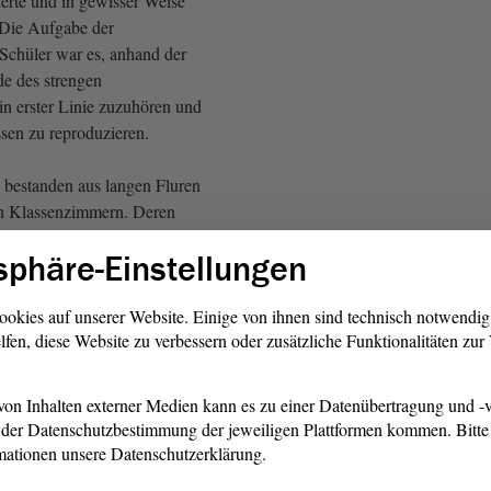
lierte und in gewisser Weise
 Die Aufgabe der
Schüler war es, anhand der
de des strengen
 in erster Linie zuzuhören und
ssen zu reproduzieren.
bestanden aus langen Fluren
en Klassenzimmern. Deren
tand meistens aus
sphäre-Einstellungen
lten. Das passte zur
lung von Schule und
e, Gehorsam und Disziplin.
ookies auf unserer Website. Einige von ihnen sind technisch notwendi
lfen, diese Website zu verbessern oder zusätzliche Funktionalitäten zu
lten oder, wie es die
Maria Montessori ausdrückte,
on Inhalten externer Medien kann es zu einer Datenübertragung und -v
en großer Trostlosigkeit. Der
der Datenschutzbestimmung der jeweiligen Plattformen kommen. Bitte 
ologe Michel Foucault nannte
mationen unsere Datenschutzerklärung.
isziplinierungsanstalt der