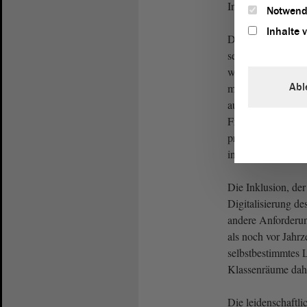
Individuen.
Notwend
Inhalte 
Dieser kleine und
sei mir gestattet,
wichtig ein Nachd
Abl
moderner, zeitgem
aussehen sollte. De
Frontalunterricht i
problemlösendem 
in Gruppen oder in
Die Inklusion, de
Digitalisierung de
andere Anforderu
als noch vor Jahrz
selbstbestimmtes L
Klassenräume dahe
Die leidenschaftl