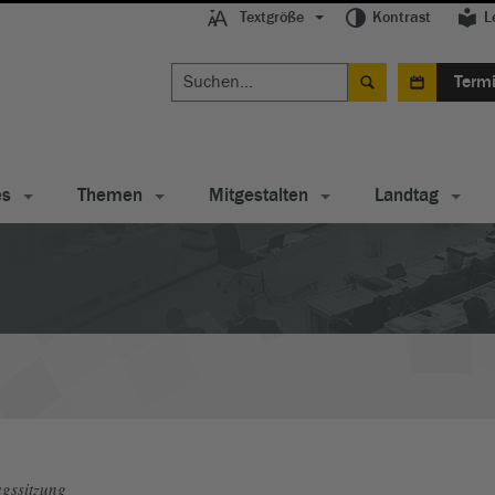
Textgröße
Kontrast
L
Term
es
Themen
Mitgestalten
Landtag
gssitzung