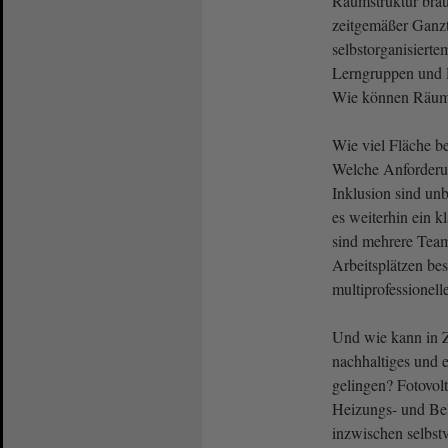
Raumstruktur brau
zeitgemäßer Ganzt
selbstorganisierte
Lerngruppen und 
Wie können Räume
Wie viel Fläche b
Welche Anforderun
Inklusion sind un
es weiterhin ein 
sind mehrere Tea
Arbeitsplätzen bes
multiprofessionel
Und wie kann in Z
nachhaltiges und e
gelingen? Fotovol
Heizungs- und Bel
inzwischen selbstv