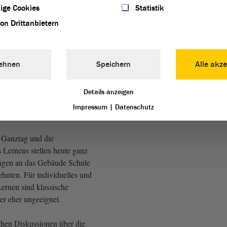
ige Cookies
Statistik
von Drittanbietern
 unvollständige Blick zurück
 um zu verdeutlichen, wie
enken darüber ist, wie ein
ehnen
Speichern
Alle akze
äßer Schulbau heute
r lange praktizierte
st längst abgelöst von
Details anzeigen
und selbstständigem Lernen
Impressum
|
Datenschutz
 Einzelarbeit.
r Ganztag und die
s Lernens stellen heute ganz
ngen an das Gebäude Schule
ehnten. Für individuelles und
ernen sind klassische
r eher ungeeignet.
ichen Diskussionen über die