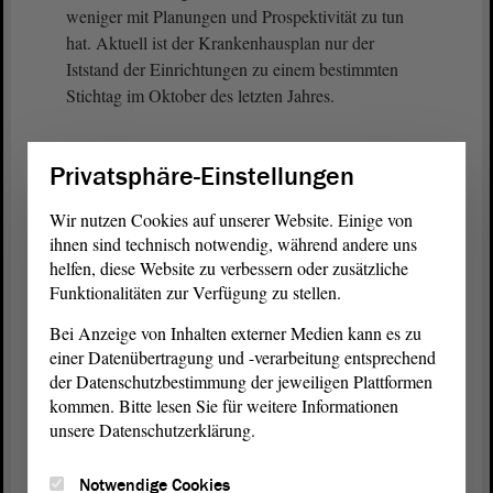
weniger mit Planungen und Prospektivität zu tun
hat. Aktuell ist der Krankenhausplan nur der
Iststand der Einrichtungen zu einem bestimmten
Stichtag im Oktober des letzten Jahres.
Deswegen wollen wir genau diese
Debatte
und
Privatsphäre-Einstellungen
diese Planung breiter und vor allen Dingen
gesellschaftlich demokratischer aufstellen. Neben
Wir nutzen Cookies auf unserer Website. Einige von
den Vertreter*innen aus den Bereichen der
ihnen sind technisch notwendig, während andere uns
Krankenhäuser, der Krankenkassen und der
helfen, diese Website zu verbessern oder zusätzliche
Kassenärztlichen Vereinigung wollen wir auch
Funktionalitäten zur Verfügung zu stellen.
gesellschaftlich relevante Organisationen mit an den
Bei Anzeige von Inhalten externer Medien kann es zu
Tisch holen. Dazu gehören unseres Erachtens nach
einer Datenübertragung und -verarbeitung entsprechend
Interessenvertretungen für die unterschiedlichen
der Datenschutzbestimmung der jeweiligen Plattformen
Lebenslagen und Situationen die Gewerkschaften
kommen. Bitte lesen Sie für weitere Informationen
mit dem Blick auf die Fachkräfte, auf die
unsere Datenschutzerklärung.
kommunalen Spitzen, weil sie den
Sicherstellungsauftrag haben, aber auch auf die
Notwendige Cookies
Patientinnenvertretungen und auf den