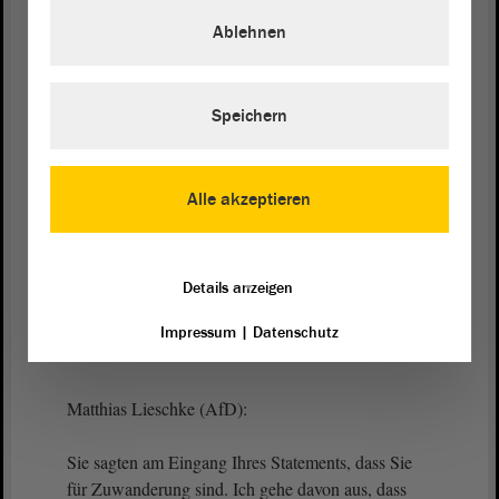
eigentlich vielmehr eine Intervention. - Aber bitte,
Ablehnen
probieren Sie es einmal. Machen Sie etwas daraus.
Matthias Lieschke (AfD):
Speichern
Dann hätte ich mich ja rechtzeitig hingestellt. Es ist
eine Frage.
Alle akzeptieren
Präsident Dr. Gunnar Schellenberger:
Details anzeigen
Okay, los.
Impressum
|
Datenschutz
Matthias Lieschke (AfD):
Sie sagten am Eingang Ihres Statements, dass Sie
für Zuwanderung sind. Ich gehe davon aus, dass