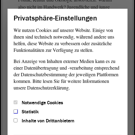
also nicht im Handwerk? Jugendliche und junge
Erwachsene könnten direkt nach der Schulzeit ein
Privatsphäre-Einstellungen
Freiwilliges Jahr im Handwerk beginnen. Diese
Zeit könnte ohne Zeitverlust auf eine etwaige
Wir nutzen Cookies auf unserer Website. Einige von
spätere Lehre angerechnet werden. Ich denke, der
ihnen sind technisch notwendig, während andere uns
Beitrag zur Energiewende, zum Wohnungsbau und
helfen, diese Website zu verbessern oder zusätzliche
Funktionalitäten zur Verfügung zu stellen.
zur Lebensmittelversorgung wäre immens. Es wäre
zugleich eine hervorragende Idee, um junge
Bei Anzeige von Inhalten externer Medien kann es zu
Menschen für die Arbeit zu begeistern.
einer Datenübertragung und -verarbeitung entsprechend
der Datenschutzbestimmung der jeweiligen Plattformen
Daher bitte ich, wie gesagt, um Zustimmung zu
kommen. Bitte lesen Sie für weitere Informationen
unserem
Antrag
. - Herzlichen Dank.
unsere Datenschutzerklärung.
Notwendige Cookies
Präsident Dr. Gunnar Schellenberger:
Statistik
Inhalte von Drittanbietern
Danke, Herr Keindorf. Es gibt nur eine Frage, von
Herrn Lieschke. Ich habe fast das Gefühl, es ist