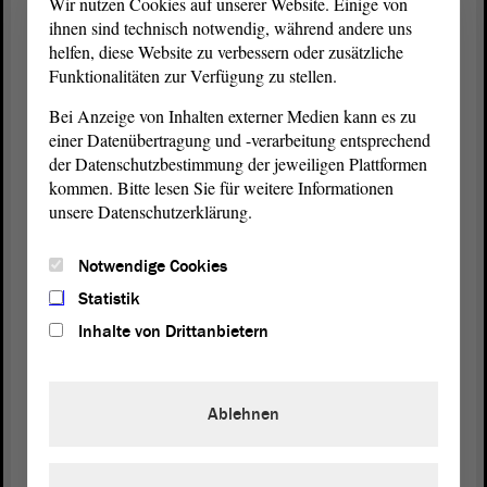
Wir nutzen Cookies auf unserer Website. Einige von
(Cornelia Lüddemann, GRÜNE: Das wollen wir
ihnen sind technisch notwendig, während andere uns
doch gar nicht! Dazu steht nichts im Antrag!)
helfen, diese Website zu verbessern oder zusätzliche
Funktionalitäten zur Verfügung zu stellen.
Bei Anzeige von Inhalten externer Medien kann es zu
Präsident Dr. Gunnar Schellenberger:
einer Datenübertragung und -verarbeitung entsprechend
der Datenschutzbestimmung der jeweiligen Plattformen
Herr Lizureck, bitte.
kommen. Bitte lesen Sie für weitere Informationen
unsere Datenschutzerklärung.
Frank Otto Lizureck (AfD):
Notwendige Cookies
Statistik
Danke. - Wenn man sich das Ranking der Länder
Inhalte von Drittanbietern
ansieht, die erneuerbare Energien einsetzen, dann
sind vor Deutschland solche wirtschaftlichen
Industriegiganten wie Albanien, Nepal, Lesotho,
Ablehnen
Paraguay, Kongo usw. vertreten. Ich möchte Ihnen
jetzt eine weitere Aufzählung ersparen.
Deutschland liegt an 63. Stelle. Da könnte man sich