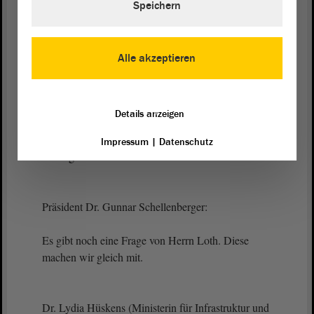
einmal fragen: Warum ist das so? - Ich hätte da eine
Speichern
Antwort: weil sich entwickelte Industrieländer nicht
allein mit alternativer Energie versorgen können. Ich
halte auch die Aussage, dass Intel nach Sachsen-
Alle akzeptieren
Anhalt kommt, weil wir hier so tolle erneuerbare
Energien haben, für eine große Lüge. Aber Sie
können diese Lüge entkräften. Wir als Land
Details anzeigen
Sachsen-Anhalt können uns ja dazu verpflichten,
Intel zu 100 % mit erneuerbaren Energien zu
Impressum
|
Datenschutz
versorgen. - Danke.
Präsident Dr. Gunnar Schellenberger:
Es gibt noch eine Frage von Herrn Loth. Diese
machen wir gleich mit.
Dr. Lydia Hüskens (Ministerin für Infrastruktur und