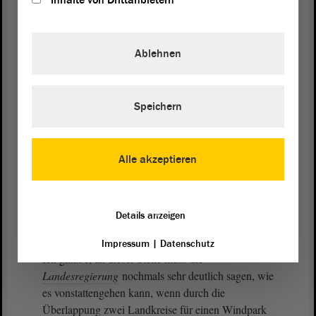
Inhalte von Drittanbietern
In diesem Sinne freue ich mich auf das
angekündigte Beteiligungsgesetz von Herrn
Ablehnen
Willingmann. Ich habe es aus diesem
Antrag
herausgelassen.
Zu den beiden kleineren Punkten in unserem
Speichern
Antrag
. In den Gesprächen mit den Unternehmen
erreichen mich immer wieder Klagen, dass es
problematisch sei, wenn sich die Abstandsflächen
Alle akzeptieren
an Kreisgrenzen überlagern. Auch was die
Berührung des Baulastkreises betrifft, scheint es,
wenn Straßen betroffen sind, Unklarheiten in der
Details anzeigen
Umsetzung zu geben.
Impressum
|
Datenschutz
Ich glaube, an dieser Stelle muss die
Landesregierung
nochmals sehr deutlich sagen, wie
es vonstattengehen kann, wenn durch die
Überlappung zwei Landkreise für einen Windpark