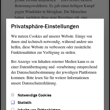
Betreuungswahlkreis. Es gab einen heftigen Kampf
gegen Windräder in Mosigkau. Die Menschen
haben, nachdem diese neue Regelung gilt, eine
eigene Bürgerenergiegenossenschaft gegründet
Privatsphäre-Einstellungen
(Zustimmung)
Wir nutzen Cookies auf unserer Website. Einige von
ihnen sind technisch notwendig, während andere uns
helfen, diese Website zu verbessern oder zusätzliche
und machen es selbst, weil sie jetzt merken, dass sie
Funktionalitäten zur Verfügung zu stellen.
ganz persönlich davon profitieren.
Bei Anzeige von Inhalten externer Medien kann es zu
(Zuruf von Alexander Räuscher, CDU - Unruhe bei
einer Datenübertragung und -verarbeitung entsprechend
der CDU)
der Datenschutzbestimmung der jeweiligen Plattformen
kommen. Bitte lesen Sie für weitere Informationen
Das hat die Bundesregierung geschafft, und jetzt
unsere Datenschutzerklärung.
müssen wir im Land nachlegen, damit wir nicht der
Flaschenhals sind.
Notwendige Cookies
Statistik
(Unruhe)