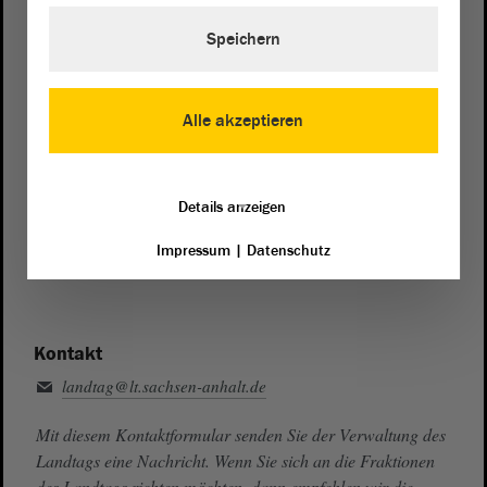
Speichern
Telefon und Fax
Zentrale:
0391 / 560 - 0
Fax:
0391 / 560 - 1123
Alle akzeptieren
Presse- und Öffentlichkeitsarbeit
0391 / 560 - 0
Details anzeigen
Besucherdienst
Impressum
|
Datenschutz
0391 / 560 - 0
Kontakt
landtag@lt.sachsen-anhalt.de
Mit diesem Kontaktformular senden Sie der Verwaltung des
Landtags eine Nachricht. Wenn Sie sich an die Fraktionen
des Landtags richten möchten, dann empfehlen wir die