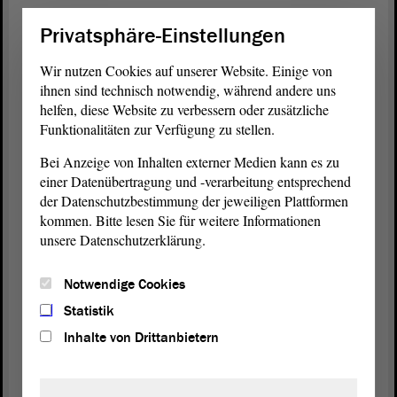
und es bildet sich eine starke Loyalität im
Privatsphäre-Einstellungen
Kolleg*innenkreis aus.
Wir nutzen Cookies auf unserer Website. Einige von
Ein gutes soziales Klima für die Polizeibeamt*innen
ihnen sind technisch notwendig, während andere uns
ist zentral. Polizeiliche Subkulturen erweisen sich
helfen, diese Website zu verbessern oder zusätzliche
jedoch dann als problematisch, wenn sie
Funktionalitäten zur Verfügung zu stellen.
polizeiliches Fehlverhalten tolerieren, begünstigen
Bei Anzeige von Inhalten externer Medien kann es zu
oder sogar fördern. Sie erweisen sich dann als
einer Datenübertragung und -verarbeitung entsprechend
problematisch, wenn die Loyalität gegenüber den
der Datenschutzbestimmung der jeweiligen Plattformen
Kolleg*innen die Integrität als Beamter oder
kommen. Bitte lesen Sie für weitere Informationen
Beamtin überwiegt und Fehlverhalten nicht
unsere Datenschutzerklärung.
thematisiert, aufgeklärt und wirksam verhindert
wird.
Notwendige Cookies
Die Folge in diesen Fällen ist: Polizei verlässt ihren
Statistik
rechtsstaatlich legitimierten Auftrag, zu dem in
Inhalte von Drittanbietern
engen Grenzen auch der Einsatz von Gewalt
gehört. Und in der Folge verlieren die Bevölkerung
oder Teile der Bevölkerung, insbesondere jene, die