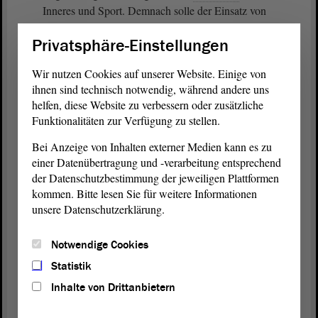
Inneres und Sport. Demnach solle der Einsatz von
Bodycams für die Betroffenen transparent erfolgen
Privatsphäre-Einstellungen
und die Aufnahmen den Betroffenen für eine
anschließende Überprüfung der polizeilichen
Wir nutzen Cookies auf unserer Website. Einige von
Maßnahme zugänglich gemacht werden. Bei der
ihnen sind technisch notwendig, während andere uns
Abstimmung fand der Änderungsantrag bei 1 : 10 :
helfen, diese Website zu verbessern oder zusätzliche
2 Stimmen keine Mehrheit und wurde somit
Funktionalitäten zur Verfügung zu stellen.
abgelehnt.
Bei Anzeige von Inhalten externer Medien kann es zu
einer Datenübertragung und -verarbeitung entsprechend
Im Anschluss wurde der Gesetzentwurf mit den
der Datenschutzbestimmung der jeweiligen Plattformen
vom Gesetzgebungs- und Beratungsdienst
kommen. Bitte lesen Sie für weitere Informationen
vorgeschlagenen Änderungen zur Abstimmung
unsere Datenschutzerklärung.
gestellt und fand mit 7 : 3 : 3 Stimmen eine
Mehrheit als vorläufige
Beschlussempfehlung
an
Notwendige Cookies
den mitberatenden
Ausschuss
für Finanzen. Die
abschließende
Beratung
zur Erarbeitung einer
Statistik
Beschlussempfehlung
an den
Landtag
wurde für
Inhalte von Drittanbietern
die Sitzung am 1. Dezember 2022 in Aussicht
genommen.