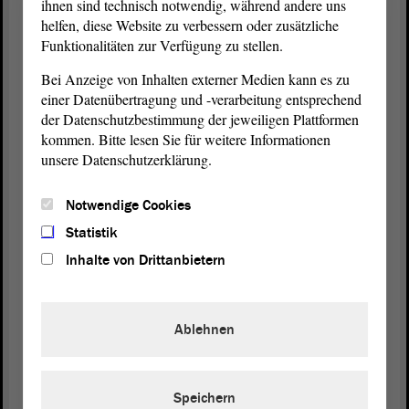
ihnen sind technisch notwendig, während andere uns
Zuständigkeit der Stelle übertragen, die auch für die
helfen, diese Website zu verbessern oder zusätzliche
Bewilligung der Leistung zuständig ist, an die der
Funktionalitäten zur Verfügung zu stellen.
Anspruch angeknüpft ist. Wohngeldempfänger
Bei Anzeige von Inhalten externer Medien kann es zu
erhalten ihren Heizkostenzuschuss also bspw. von
einer Datenübertragung und -verarbeitung entsprechend
der Wohngeldstelle.
der Datenschutzbestimmung der jeweiligen Plattformen
kommen. Bitte lesen Sie für weitere Informationen
Zur Begleichung des Verwaltungsaufwandes
unsere Datenschutzerklärung.
werden Fallpauschalen angesetzt, die bereits für den
ersten Heizkostenzuschuss mit den kommunalen
Notwendige Cookies
Spitzenverbänden abgestimmt wurden. Dabei
wurde eingerechnet, dass es neben den
Statistik
Standardfällen einige ungewöhnliche
Inhalte von Drittanbietern
Fallkonstellationen mit größerem Prüfungsbedarf
geben kann, etwa ein zwischenzeitlicher Umzug
vom Gebiet eines Aufgabenträgers in ein anderes.
Ablehnen
Viele Geringverdiener, die nunmehr einen
Anspruch auf den Zuschuss haben, sorgen sich
Speichern
verständlicherweise um die Energierechnungen der