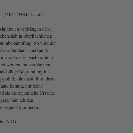
n, DIE LINKE, lacht)
Altparteien verdrängen diese
hen sich in oberflächlicher,
ptombekämpfung. So wird der
zwar durchaus anerkannt;
 zu sorgen, dass Fachkräfte in
det werden, nutzen Sie den
als billige Begründung für
politik, die dazu führt, dass
hland kommt, nur keine
d sie die eigentliche Ursache
gels, nämlich den
onsequent ignorieren.
der AfD)