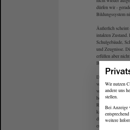
nicht wieder aufg
dürfen wir - gerad
Bildungssystem ni
Äußerlich scheint
intakten Zustand. 
Schulgebäude, Sch
und Zeugnisse. Die
erfüllen aber nich
Bildungssystem bi
Privat
Der Lehrermangel,
verglichen mit di
Wir nutzen C
andere uns he
vernachlässigbare
stellen.
herrschende Bildun
Randprobleme, w
Bei Anzeige v
kaum jemand redet.
entsprechend 
die ganze existenzi
weitere Infor
ermessen lässt.