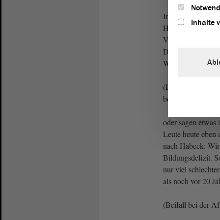
Notwend
Immer, wenn wir 
Inhalte 
Haus darauf hinwe
Vertretern der Altp
Die Lippmanns, Tu
Abl
Welt machen dan
(Lachen bei der 
bei der SPD)
oder sagen etwas i
Leute heute eben 
nach Habeck: Wir
Bildungsdefizit. 
nur viel schlechte
als noch vor 20 Ja
(Beifall bei der A