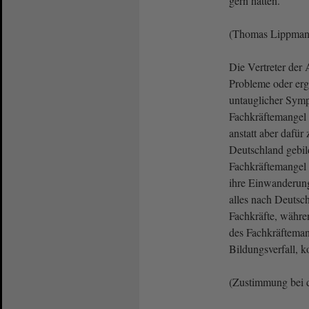
gern hätten.
(Thomas Lippman
Die Vertreter der 
Probleme oder erge
untauglicher Sym
Fachkräftemangel 
anstatt aber dafür
Deutschland gebil
Fachkräftemangel 
ihre Einwanderungs
alles nach Deutsc
Fachkräfte, währen
des Fachkräfteman
Bildungsverfall, k
(Zustimmung bei 