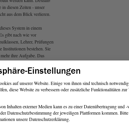
ebaut werden kann. Deshalb
e in diesen Zeiten - unser
cht aus dem Blick verlieren.
 dieses System in einem
Es gibt nach wie vor
ulklassen, Lehrer, Prüfungen
 Institutionen bestehen. Sie
t mehr ihre Aufgabe. Das
ldet kaum noch.
sphäre-Einstellungen
 von dem alle reden, ist
esem Kernproblem ein
ookies auf unserer Website. Einige von ihnen sind technisch notwendi
lfen, diese Website zu verbessern oder zusätzliche Funktionalitäten zu
s Randproblem. Die
gspolitik diskutiert nur noch
ährend von dem Kernproblem
on Inhalten externer Medien kann es zu einer Datenübertragung und -v
 Eine Blindheit, an der sich
der Datenschutzbestimmung der jeweiligen Plattformen kommen. Bitte 
elle Tiefe dieser Krise
mationen unsere Datenschutzerklärung.