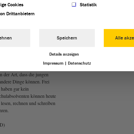
ige Cookies
Statistik
die AfD in diesem Hohen
von Drittanbietern
isen, werden wir von den
arteien regelrecht verspottet.
llners und Feußners dieser
ehnen
Speichern
Alle akze
n dumme Witze
CDU, bei der LINKEN und
Details anzeigen
Impressum
|
Datenschutz
n der Art, dass die jungen
andere Dinge können. Frei
 haben gar kein
Schulabsolventen können heute
r lesen, rechnen und schreiben
hren.
fD)