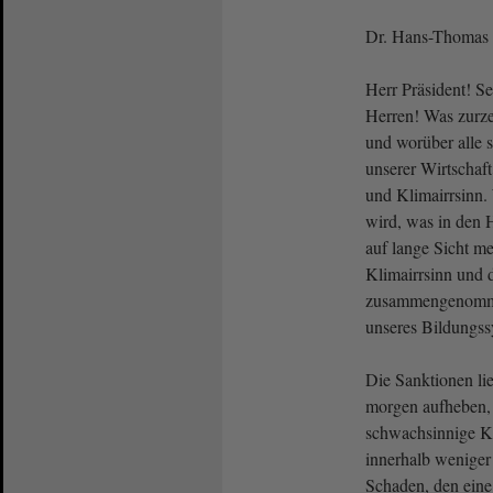
Dr. Hans-Thomas T
Herr Präsident! S
Herren! Was zurzei
und worüber alle s
unserer Wirtschaf
und Klimairrsinn
wird, was in den H
auf lange Sicht me
Klimairrsinn und 
zusammengenommen
unseres Bildungss
Die Sanktionen li
morgen aufheben,
schwachsinnige Kl
innerhalb weniger
Schaden, den eine 