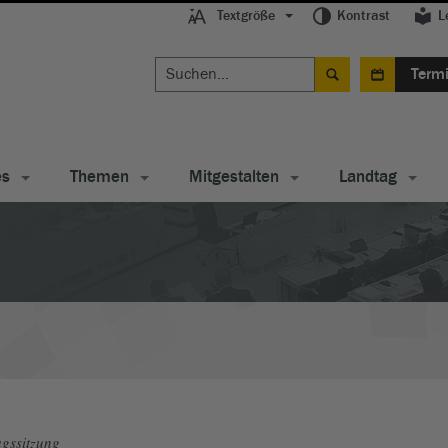
Textgröße
Kontrast
L
Term
es
Themen
Mitgestalten
Landtag
gssitzung