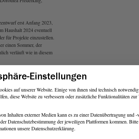
Dorothea Frederking,
entwurf erst Anfang 2023,
em Haushalt 2024 eventuell
er für Projekte einzustellen.
der einen Sommer, der
nlich verläuft wie in diesem
sphäre-Einstellungen
i den GRÜNEN)
rlich, dass im Zuge der
ookies auf unserer Website. Einige von ihnen sind technisch notwendi
lfen, diese Website zu verbessern oder zusätzliche Funktionalitäten zu
Wassergesetzes eine
 erfolgt, so wie im Februar
s eingebracht. Aber wir
on Inhalten externer Medien kann es zu einer Datenübertragung und -v
sagen dazu, wie wir die
der Datenschutzbestimmung der jeweiligen Plattformen kommen. Bitte 
ände personell und finanziell
mationen unsere Datenschutzerklärung.
sie zusätzliche Aufgaben