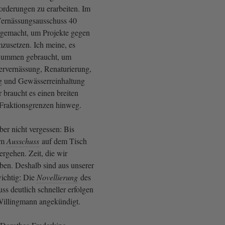
orderungen zu erarbeiten. Im
Vernässungsausschuss 40
rgemacht, um Projekte gegen
zusetzen. Ich meine, es
Summen gebraucht, um
ervernässung, Renaturierung,
g und Gewässerreinhaltung
 braucht es einen breiten
Fraktionsgrenzen hinweg.
ber nicht vergessen: Bis
em
Ausschuss
auf dem Tisch
ergehen. Zeit, die wir
aben. Deshalb sind aus unserer
wichtig: Die
Novellierung
des
s deutlich schneller erfolgen
 Willingmann angekündigt.