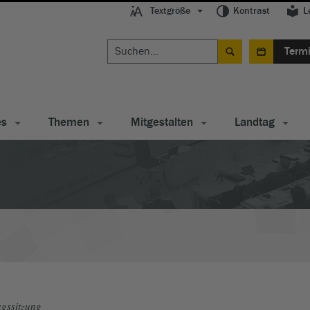
Textgröße
Kontrast
L
Term
es
Themen
Mitgestalten
Landtag
gssitzung