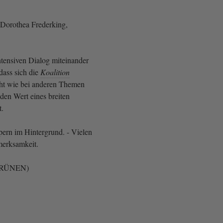
Dorothea Frederking,
ntensiven Dialog miteinander
 dass sich die
Koalition
ht wie bei anderen Themen
 den Wert eines breiten
t.
pern im Hintergrund. - Vielen
merksamkeit.
 GRÜNEN)