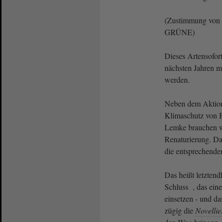
(Zustimmung von 
GRÜNE)
Dieses Artensofo
nächsten Jahren mi
werden.
Neben dem Aktion
Klimaschutz von B
Lemke brauchen wi
Renaturierung. Da
die entsprechenden
Das heißt letzten
Schluss , das eine
einsetzen - und da
zügig die
Novelli