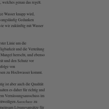
welches genau das regelt.
ce Wasser knapp wird,
wangsläufig Gedanken
ie wir zukünftig mit Wasser
rster Linie um die
ügbarkeit und die Verteilung
Mangel herrscht, und ebenso
t und den Schutz vor
nfolge von
issen zu Hochwasser kommt.
ig ist aber auch die Qualität
alten es daher für richtig und
dem Vernässungsausschuss im
eitweiligen
Ausschuss
zu
gemeinsam Lösungsansätze für