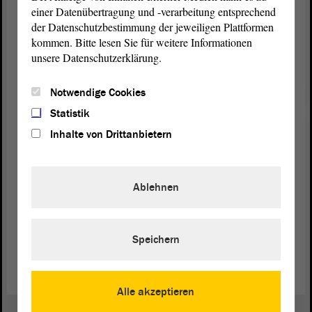
Ämter und an die Dienste, die interkulturelle
einer Datenübertragung und -verarbeitung entsprechend
Sensibilisierung und Öffnung weiter
der Datenschutzbestimmung der jeweiligen Plattformen
voranzubringen, um Zugangsbarrieren für
kommen. Bitte lesen Sie für weitere Informationen
qualifizierte zugewanderte Menschen umgehend
unsere Datenschutzerklärung.
abzubauen.
Notwendige Cookies
Ich bitte um Zustimmung zur
Beschlussempfehlung
.
Statistik
- Danke.
Inhalte von Drittanbietern
(Zustimmung bei der SPD)
Ablehnen
Zurück zur Landtagssitzung
Speichern
Alle akzeptieren