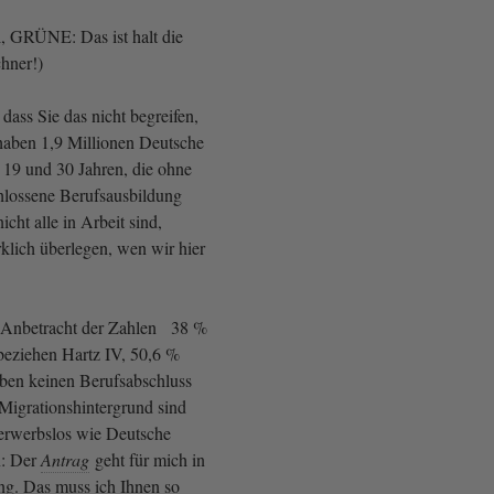
l, GRÜNE: Das ist halt die
chner!)
, dass Sie das nicht begreifen,
r haben 1,9 Millionen Deutsche
 19 und 30 Jahren, die ohne
hlossene Berufsausbildung
icht alle in Arbeit sind,
rklich überlegen, wen wir hier
n Anbetracht der Zahlen 38 %
beziehen Hartz IV, 50,6 %
aben keinen Berufsabschluss
Migrationshintergrund sind
g erwerbslos wie Deutsche
n: Der
Antrag
geht für mich in
ung. Das muss ich Ihnen so