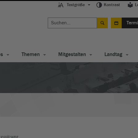
Textgröße
Kontrast
L
Term
es
Themen
Mitgestalten
Landtag
gssitzung