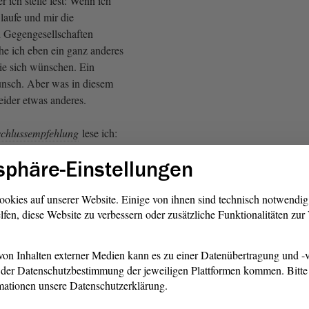
r ich stelle fest: Wenn ich
aufe und mir die
d Gegengesellschaften
he ich eben ein ganz anderes
Sie sich wünschen. Ein
unsch. Aber was in diesem
leider etwas anderes.
chlussempfehlung
lese ich:
nnt an, dass in Sachsen-
sphäre-Einstellungen
rkungen des demografischen
ürbar sind.“ - Das ist richtig.
lich ist es auch Ihrer Politik
ookies auf unserer Website. Einige von ihnen sind technisch notwendi
lfen, diese Website zu verbessern oder zusätzliche Funktionalitäten zu
e geschuldet, dass es so ist,
on Inhalten externer Medien kann es zu einer Datenübertragung und -v
fD)
der Datenschutzbestimmung der jeweiligen Plattformen kommen. Bitte 
mationen unsere Datenschutzerklärung.
r Kenntnis. Das ist eine