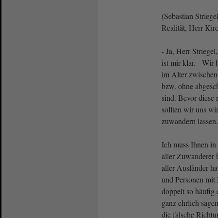
(Sebastian Striege
Realität, Herr Kir
- Ja, Herr Striegel
ist mir klar. - Wi
im Alter zwischen
bzw. ohne abgesc
sind. Bevor diese n
sollten wir uns wi
zuwandern lassen.
Ich muss Ihnen i
aller Zuwanderer 
aller Ausländer h
und Personen mit 
doppelt so häufi
ganz ehrlich sage
die falsche Richt