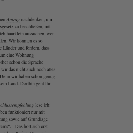
inen
Antrag
nachdenken, um
gesetz zu beschließen, mit
ich haarklein aussuchen, wen
llen. Wir könnten es so
 Länder und fordern, dass
r um eine Wohnung
rher schon die Sprache
t wir das nicht auch noch alles
 Denn wir haben schon genug
esem Land. Dorthin geht Ihr
chlussempfehlung
lese ich:
n funktioniert nur mit
tung sowie auf Grundlage
ems“. - Das hört sich erst