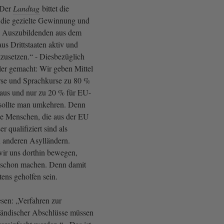
 „Der
Landtag
bittet die
 die gezielte Gewinnung und
n Auszubildenden aus dem
s Drittstaaten aktiv und
tzusetzen.“ - Diesbezüglich
ler gemacht: Wir geben Mittel
urse und Sprachkurse zu 80 %
aus und nur zu 20 % für EU-
sollte man umkehren. Denn
die Menschen, die aus der EU
r qualifiziert sind als
n anderen Asylländern.
 wir uns dorthin bewegen,
 schon machen. Denn damit
ens geholfen sein.
lesen: „Verfahren zur
ändischer Abschlüsse müssen