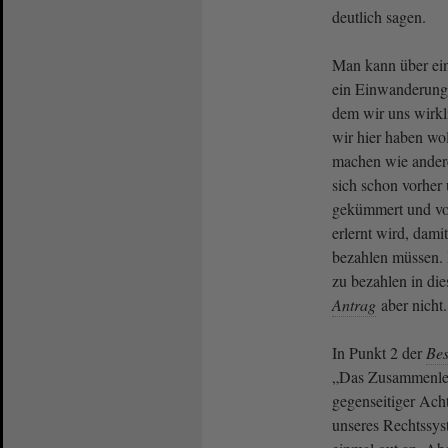
deutlich sagen.
Man kann über e
ein Einwanderungs
dem wir uns wirkl
wir hier haben wo
machen wie andere
sich schon vorhe
gekümmert und vo
erlernt wird, dami
bezahlen müssen.
zu bezahlen in di
Antrag
aber nicht.
In Punkt 2 der
Bes
„Das Zusammenlebe
gegenseitiger Ach
unseres Rechtssyst