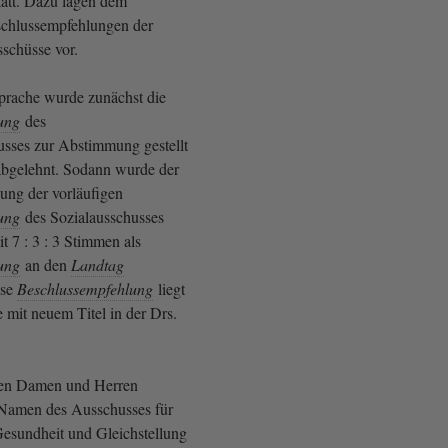
att. Dazu lagen dem
chlussempfehlungen der
schüsse vor.
prache wurde zunächst die
ung
des
usses zur Abstimmung gestellt
abgelehnt. Sodann wurde der
sung der vorläufigen
ung
des Sozialausschusses
 7 : 3 : 3 Stimmen als
ung
an den
Landtag
ese
Beschlussempfehlung
liegt
 mit neuem Titel in der Drs.
ten Damen und Herren
Namen des Ausschusses für
 Gesundheit und Gleichstellung