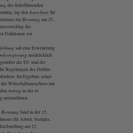
ung
des federführenden
immten, lag den
Ausschuss
für
urismus zur
Beratung
am 25.
ussvorschlag der
en Fraktionen vor.
fehlung
sah eine Erweiterung
ndesregierung
ausdrücklich
egenüber der EU und der
die Regelungen des Dublin-
ordern. Im Ergebnis seiner
der Wirtschaftsausschuss mit
, den
Antrag
in der so
ng anzunehmen.
e
Beratung
fand in der 15.
usses für Arbeit, Soziales,
eichstellung am 21.