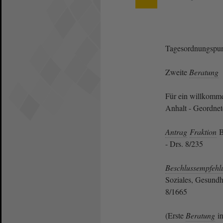
Tagesordnungspun
Zweite
Beratung
Für ein willkomme
Anhalt - Geordne
Antrag
Fraktion
B
- Drs. 8/235
Beschlussempfehl
Soziales, Gesundhe
8/1665
(Erste
Beratung
in