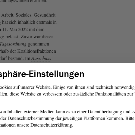
ndtagswahlen eröffnen.
 Arbeit, Soziales, Gesundheit
hat sich inhaltlich erstmals in
m 11. Mai 2022 mit dem
ag
befasst. Zuvor war dieser
Tagesordnung
genommen
halb der Koalitionsfraktionen
darf bestand. Im
Ausschuss
in Beschlussvorschlag der
sphäre-Einstellungen
en Fraktionen vor.
de
Fraktion
BÜNDNIS
ookies auf unserer Website. Einige von ihnen sind technisch notwendi
lfen, diese Website zu verbessern oder zusätzliche Funktionalitäten zu
rwies darauf, dass der
g entscheidende Punkte des
ücksichtigen würde, so z. B.
on Inhalten externer Medien kann es zu einer Datenübertragung und -v
uldung und den Spurwechsel
der Datenschutzbestimmung der jeweiligen Plattformen kommen. Bitte 
kt. Im Bereich des Wahlrechts
mationen unsere Datenschutzerklärung.
g
ebenfalls nicht gefolgt,