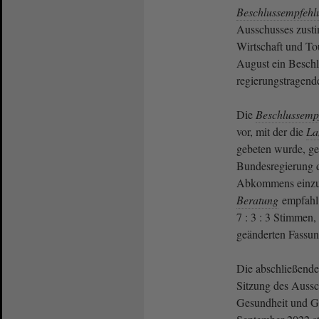
Beschlussempfehl
Ausschusses zust
Wirtschaft und To
August ein Beschl
regierungstragend
Die
Beschlussemp
vor, mit der die
La
gebeten wurde, g
Bundesregierung 
Abkommens einzuf
Beratung
empfahl 
7 : 3 : 3 Stimmen
geänderten Fassu
Die abschließend
Sitzung des Aussch
Gesundheit und Gl