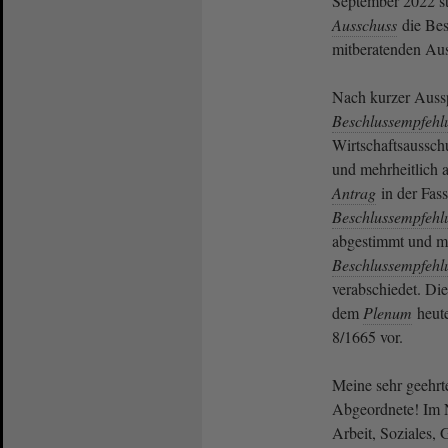
September 2022 st
Ausschuss
die Bes
mitberatenden Aus
Nach kurzer Auss
Beschlussempfehl
Wirtschaftsaussch
und mehrheitlich 
Antrag
in der Fas
Beschlussempfehl
abgestimmt und mit
Beschlussempfehl
verabschiedet. Di
dem
Plenum
heute
8/1665 vor.
Meine sehr geehr
Abgeordnete! Im 
Arbeit, Soziales,