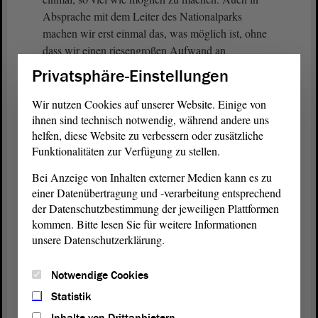
Absprache mit dem Leiter des Nationalparks
machen wir erst einmal das, was möglich ist, ohne
dass wir einen riesengroßen Aufwand an
Bürokratie betreiben müssen. Vielmehr wollen wir
Privatsphäre-Einstellungen
Maßnahmen umsetzen.
Wir nutzen Cookies auf unserer Website. Einige von
Das Thema Brandschneisen im Nationalpark ist ein
ihnen sind technisch notwendig, während andere uns
helfen, diese Website zu verbessern oder zusätzliche
wichtiges Thema, worauf uns auch die Feuerwehr
Funktionalitäten zur Verfügung zu stellen.
immer wieder angesprochen hat. Wenn Brände
kommen - irgendwann wird es möglicherweise
Bei Anzeige von Inhalten externer Medien kann es zu
wieder zu einem Brand kommen, weil man es nicht
einer Datenübertragung und -verarbeitung entsprechend
komplett verhindern kann , dann werden diese
der Datenschutzbestimmung der jeweiligen Plattformen
Schneisen dabei helfen, dass schneller gelöscht
kommen. Bitte lesen Sie für weitere Informationen
werden kann.
unsere Datenschutzerklärung.
Zudem besteht das Thema Streckenkontrollen in
Notwendige Cookies
den heißen Wetterphasen. Das haben wir in den
Statistik
1990er-Jahren schon einmal gemacht. Wir werden