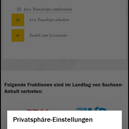
Live Transkript
einblenden
Live Transkript
anhalten
Zurück zum Livestream
Folgende Fraktionen sind im Landtag von Sachsen-
Anhalt vertreten:
Privatsphäre-Einstellungen