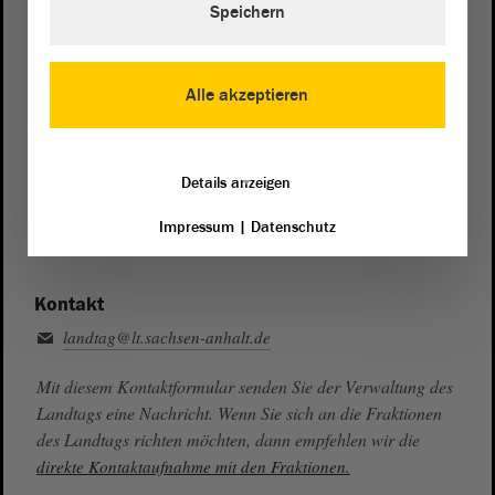
Speichern
Zentrale:
0391 / 560 - 0
Fax:
0391 / 560 - 1123
Alle akzeptieren
Presse- und Öffentlichkeitsarbeit
0391 / 560 - 0
Details anzeigen
Besucherdienst
0391 / 560 - 0
Impressum
|
Datenschutz
Kontakt
landtag@lt.sachsen-anhalt.de
Mit diesem Kontaktformular senden Sie der Verwaltung des
Landtags eine Nachricht. Wenn Sie sich an die Fraktionen
des Landtags richten möchten, dann empfehlen wir die
direkte Kontaktaufnahme mit den Fraktionen.