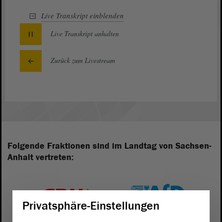
Live Transkript
einblenden
Live Transkript
anhalten
Zurück zum Livestream
Folgende Fraktionen sind im Landtag von Sachsen-
Anhalt vertreten:
Privatsphäre-Einstellungen