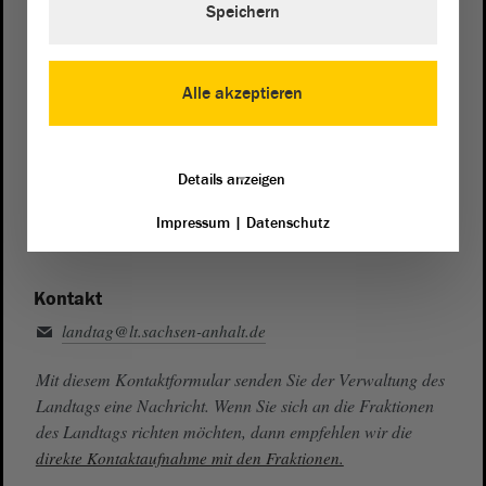
Speichern
Zentrale:
0391 / 560 - 0
Fax:
0391 / 560 - 1123
Alle akzeptieren
Presse- und Öffentlichkeitsarbeit
0391 / 560 - 0
Details anzeigen
Besucherdienst
0391 / 560 - 0
Impressum
|
Datenschutz
Kontakt
landtag@lt.sachsen-anhalt.de
Mit diesem Kontaktformular senden Sie der Verwaltung des
Landtags eine Nachricht. Wenn Sie sich an die Fraktionen
des Landtags richten möchten, dann empfehlen wir die
direkte Kontaktaufnahme mit den Fraktionen.