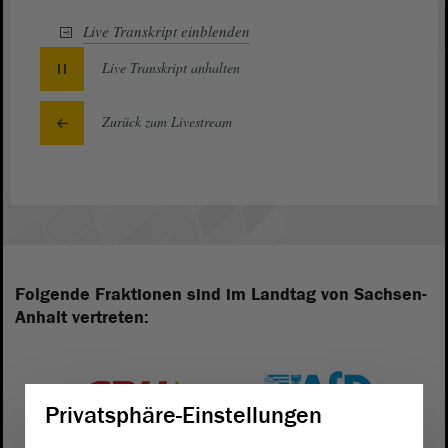
Live Transkript
einblenden
Live Transkript
anhalten
Zurück zum Livestream
Folgende Fraktionen sind im Landtag von Sachsen-
Anhalt vertreten:
Privatsphäre-Einstellungen