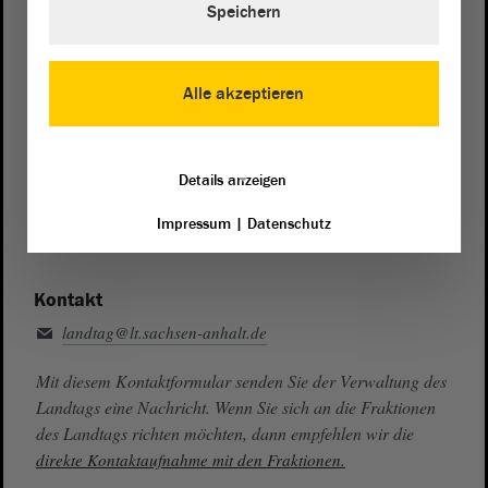
Speichern
Zentrale:
0391 / 560 - 0
Fax:
0391 / 560 - 1123
Alle akzeptieren
Presse- und Öffentlichkeitsarbeit
0391 / 560 - 0
Details anzeigen
Besucherdienst
0391 / 560 - 0
Impressum
|
Datenschutz
Kontakt
landtag@lt.sachsen-anhalt.de
Mit diesem Kontaktformular senden Sie der Verwaltung des
Landtags eine Nachricht. Wenn Sie sich an die Fraktionen
des Landtags richten möchten, dann empfehlen wir die
direkte Kontaktaufnahme mit den Fraktionen.