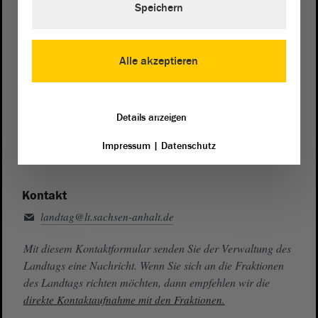
Speichern
Zentrale:
0391 / 560 - 0
Fax:
0391 / 560 - 1123
Alle akzeptieren
Presse- und Öffentlichkeitsarbeit
0391 / 560 - 0
Details anzeigen
Besucherdienst
0391 / 560 - 0
Impressum
|
Datenschutz
Kontakt
landtag@lt.sachsen-anhalt.de
Mit diesem Kontaktformular senden Sie der Verwaltung des
Landtags eine Nachricht. Wenn Sie sich an die Fraktionen
des Landtags richten möchten, dann empfehlen wir die
direkte Kontaktaufnahme mit den Fraktionen.