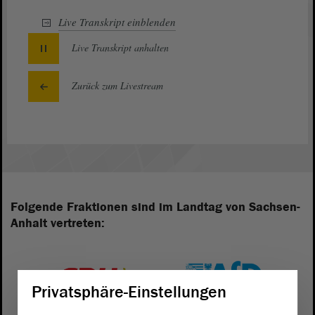
Live Transkript
einblenden
Live Transkript
anhalten
Zurück zum Livestream
Folgende Fraktionen sind im Landtag von Sachsen-
Anhalt vertreten:
Privatsphäre-Einstellungen