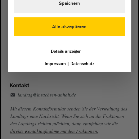
Speichern
Zentrale:
0391 / 560 - 0
Fax:
0391 / 560 - 1123
Alle akzeptieren
Presse- und Öffentlichkeitsarbeit
0391 / 560 - 0
Details anzeigen
Besucherdienst
0391 / 560 - 0
Impressum
|
Datenschutz
Kontakt
landtag@lt.sachsen-anhalt.de
Mit diesem Kontaktformular senden Sie der Verwaltung des
Landtags eine Nachricht. Wenn Sie sich an die Fraktionen
des Landtags richten möchten, dann empfehlen wir die
direkte Kontaktaufnahme mit den Fraktionen.