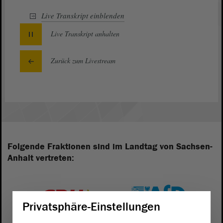
Live Transkript
einblenden
Live Transkript
anhalten
Zurück zum Livestream
Folgende Fraktionen sind im Landtag von Sachsen-
Anhalt vertreten:
Privatsphäre-Einstellungen