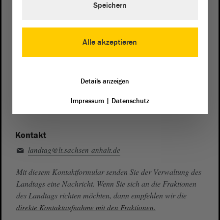
Speichern
Zentrale:
0391 / 560 - 0
Fax:
0391 / 560 - 1123
Alle akzeptieren
Presse- und Öffentlichkeitsarbeit
0391 / 560 - 0
Details anzeigen
Besucherdienst
0391 / 560 - 0
Impressum
|
Datenschutz
Kontakt
landtag@lt.sachsen-anhalt.de
Mit diesem Kontaktformular senden Sie der Verwaltung des
Landtags eine Nachricht. Wenn Sie sich an die Fraktionen
des Landtags richten möchten, dann empfehlen wir die
direkte Kontaktaufnahme mit den Fraktionen.