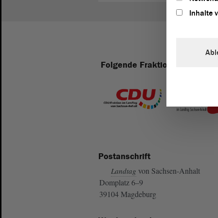
Inhalte 
Abl
Folgende Fraktionen sind im 
Postanschrift
von Sachsen-Anhalt
Landtag
Domplatz 6–9
39104 Magdeburg