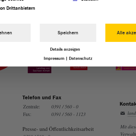
von Drittanbietern
ehnen
Speichern
Alle akze
Landtag von Sachsen-Anhalt vertreten:
Details anzeigen
Impressum
|
Datenschutz
Telefon und Fax
Kontak
Zentrale:
0391 / 560 - 0
land
Fax:
0391 / 560 - 1123
Mit die
Presse- und Öffentlichkeitsarbeit
Verwalt