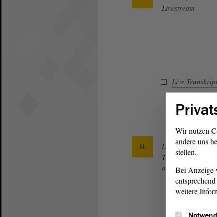
Livestream
Live Transkrip
Privat
Wir nutzen C
andere uns he
Live
stellen.
Transkript
anhalten
Bei Anzeige v
entsprechend 
weitere Infor
Notwend