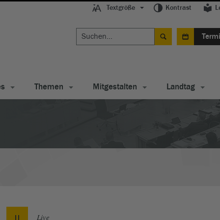
Textgröße
Kontrast
L
Term
es
Themen
Mitgestalten
Landtag
Live