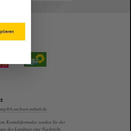
ptieren
t
tag@lt.sachsen-anhalt.de
sem Kontaktformular senden Sie der
ung des Landtags eine Nachricht.