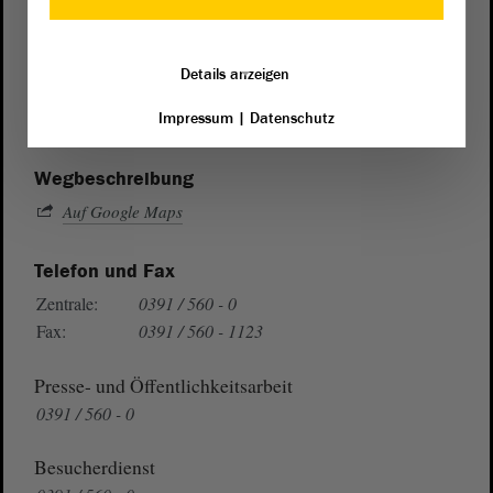
Postanschrift
von Sachsen-Anhalt
Landtag
Details anzeigen
Domplatz 6–9
39104 Magdeburg
Impressum
|
Datenschutz
Wegbeschreibung
Auf Google Maps
Telefon und Fax
Zentrale:
0391 / 560 - 0
Fax:
0391 / 560 - 1123
Presse- und Öffentlichkeitsarbeit
0391 / 560 - 0
Besucherdienst