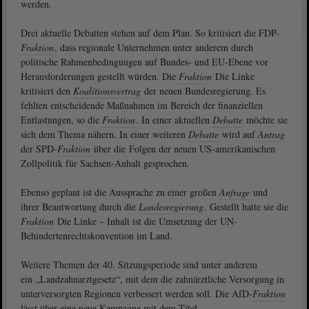
werden.
Drei aktuelle Debatten stehen auf dem Plan. So kritisiert die FDP-
Fraktion
, dass regionale Unternehmen unter anderem durch
politische Rahmenbedingungen auf Bundes- und EU-Ebene vor
Herausforderungen gestellt würden. Die
Fraktion
Die Linke
kritisiert den
Koalitionsvertrag
der neuen Bundesregierung. Es
fehlten entscheidende Maßnahmen im Bereich der finanziellen
Entlastungen, so die
Fraktion
. In einer aktuellen
Debatte
möchte sie
sich dem Thema nähern. In einer weiteren
Debatte
wird auf
Antrag
der SPD-
Fraktion
über die Folgen der neuen US-amerikanischen
Zollpolitik für Sachsen-Anhalt gesprochen.
Ebenso geplant ist die Aussprache zu einer großen
Anfrage
und
ihrer Beantwortung durch die
Landesregierung
. Gestellt hatte sie die
Fraktion
Die Linke – Inhalt ist die Umsetzung der UN-
Behindertenrechtskonvention im Land.
Weitere Themen der 40. Sitzungsperiode sind unter anderem
ein „Landzahnarztgesetz“, mit dem die zahnärztliche Versorgung in
unterversorgten Regionen verbessert werden soll. Die AfD-
Fraktion
lässt über eine neue Kampagne mit dem Titel