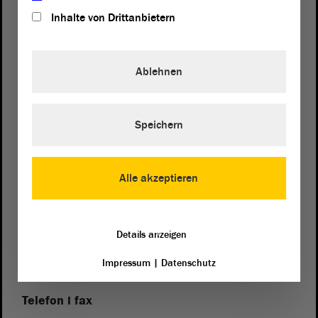
Inhalte von Drittanbietern
Ablehnen
Speichern
Adres
von Sachsen-Anhalt
Landtag
Alle akzeptieren
Domplatz 6–9
39104 Magdeburg
Details anzeigen
Dojazd
Na Google Maps
Impressum
|
Datenschutz
Telefon i fax