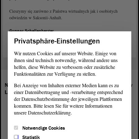
Cieszymy się zarówno z Państwa wirtualnych jak i osobistych
odwiedzin w Saksonii-Anhalt.
Gunnar Schellenberger
przewodniczący Landtagu Saksonii-Anhalt
Privatsphäre-Einstellungen
Wir nutzen Cookies auf unserer Website. Einige von
ihnen sind technisch notwendig, während andere uns
helfen, diese Website zu verbessern oder zusätzliche
Funktionalitäten zur Verfügung zu stellen.
Następujące frakcje mają swoich przedstawicieli w
Bei Anzeige von Inhalten externer Medien kann es zu
einer Datenübertragung und -verarbeitung entsprechend
Landtagu Saksonii-Anhalt:
der Datenschutzbestimmung der jeweiligen Plattformen
kommen. Bitte lesen Sie für weitere Informationen
unsere Datenschutzerklärung.
Notwendige Cookies
Statistik