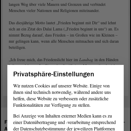
langen Weg über viele Mauern und Grenzen und verbindet
Menschen vieler Nationen und Religionen miteinander.
Das diesjährige Motto lautet „Frieden beginnt mit Dir“ und lehnt
sich an ein Zitat des Dalai Lama („Frieden beginnt in uns“) an. Es
nimmt Bezug darauf, dass Frieden – im Großen wie im Kleinen –
nur gelingen kann, wenn alle Menschen mitmachen und sich daran
beteiligen.
„Ich freue mich, das Friedenslicht hier im
Landtag
in den Händen
halten zu können. Im Sinne des diesjährigen Mottos wünsche ich
allen friedliche Weihnachten“, so Landtagspräsident Dr. Gunnar
Privatsphäre-Einstellungen
Schellenberger.
Wir nutzen Cookies auf unserer Website. Einige von
ihnen sind technisch notwendig, während andere uns
helfen, diese Website zu verbessern oder zusätzliche
Funktionalitäten zur Verfügung zu stellen.
Bei Anzeige von Inhalten externer Medien kann es zu
Folgende Fraktionen sind im Landtag von Sachsen-
einer Datenübertragung und -verarbeitung entsprechend
der Datenschutzbestimmung der jeweiligen Plattformen
Anhalt vertreten: