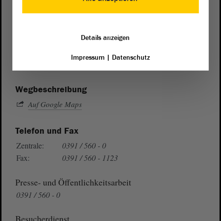
Postanschrift
Details anzeigen
von Sachsen-Anhalt
Landtag
Domplatz 6–9
Impressum
|
Datenschutz
39104 Magdeburg
Wegbeschreibung
Auf Google Maps
Telefon und Fax
Zentrale:
0391 / 560 - 0
Fax:
0391 / 560 - 1123
Presse- und Öffentlichkeitsarbeit
0391 / 560 - 0
Besucherdienst