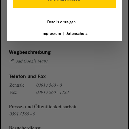
Postanschrift
Details anzeigen
von Sachsen-Anhalt
Landtag
Domplatz 6–9
Impressum
|
Datenschutz
39104 Magdeburg
Wegbeschreibung
Auf Google Maps
Telefon und Fax
Zentrale:
0391 / 560 - 0
Fax:
0391 / 560 - 1123
Presse- und Öffentlichkeitsarbeit
0391 / 560 - 0
Besucherdienst