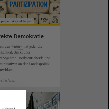
picture - stock.adobe.com
rekte Demokratie
en den
hat jeder die
Wahlen
ichkeit, direkt über
ksbegehren, Volksentscheide und
sinitiativen an der Landespolitik
zuwirken.
eiterlesen
g, während