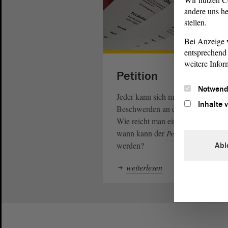
andere uns he
stellen.
Bei Anzeige v
entsprechend 
weitere Infor
Petition
Notwend
Jeder kann sich mit Bitten und
Inhalte 
Beschwerden an den
wen
Landtag
Wie reicht man eine
ein u
Petition
wann kann der
Petitionsausschuss
werden?
Abl
weiterlesen