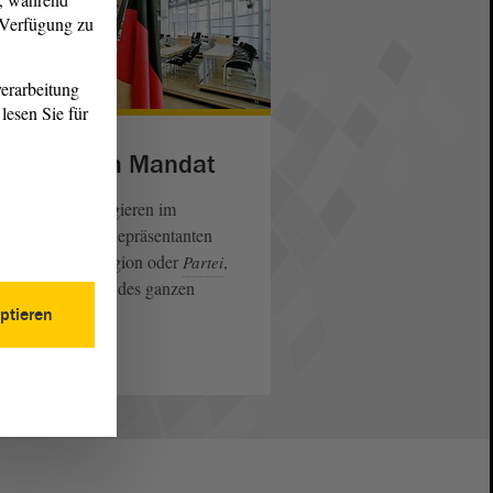
r Verfügung zu
erarbeitung
lesen Sie für
r Weg zum Mandat
 Abgeordneten agieren im
ament nicht als Repräsentanten
er bestimmten Region oder
,
Partei
ern als Vertreter des ganzen
kes.
ptieren
eiterlesen