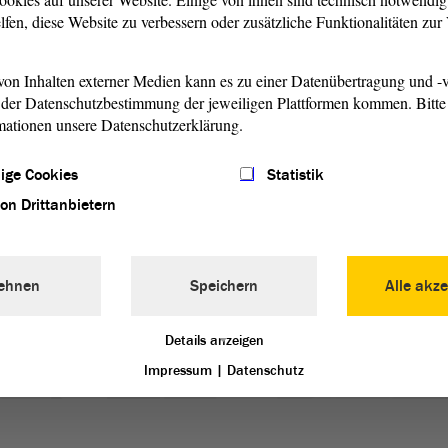
lfen, diese Website zu verbessern oder zusätzliche Funktionalitäten zu
on Inhalten externer Medien kann es zu einer Datenübertragung und -v
der Datenschutzbestimmung der jeweiligen Plattformen kommen. Bitte 
mationen unsere Datenschutzerklärung.
Wahlen
De
ige Cookies
Statistik
Die Bürgerinnen und Bürger von
Die
von Drittanbietern
den.
Sachsen-Anhalt entscheiden alle fünf
Parl
nd
Jahre – zuletzt am 6. Juni 2021 – über
ein
tätig
die Zusammensetzung des Landtags.
sond
Vol
ehnen
Speichern
Alle akze
weiterlesen
w
Details anzeigen
Impressum
|
Datenschutz