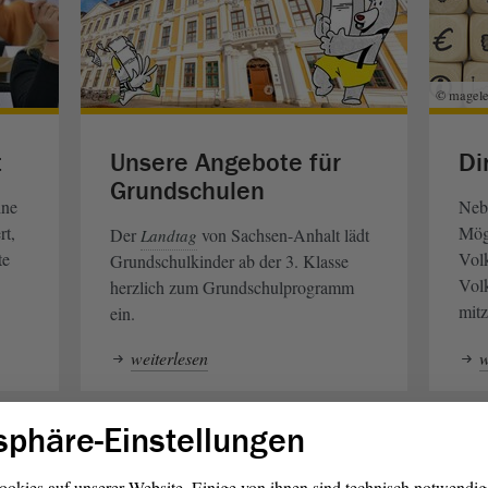
© magele-
t
Unsere Angebote für
Di
Grundschulen
ine
Neb
rt,
Mögl
Der
von Sachsen-Anhalt lädt
Landtag
te
Vol
Grundschulkinder ab der 3. Klasse
Volk
herzlich zum Grundschulprogramm
mit
ein.
weiterlesen
w
sphäre-Einstellungen
ookies auf unserer Website. Einige von ihnen sind technisch notwendi