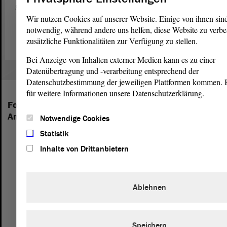
Sachsen-Anhalt.
Wir nutzen Cookies auf unserer Website. Einige von ihnen sin
Zum Webauftritt von „Jugend debattiert“ (Link)
notwendig, während andere uns helfen, diese Website zu verbe
zusätzliche Funktionalitäten zur Verfügung zu stellen.
Bei Anzeige von Inhalten externer Medien kann es zu einer
Datenübertragung und -verarbeitung entsprechend der
Datenschutzbestimmung der jeweiligen Plattformen kommen. Bi
für weitere Informationen unsere Datenschutzerklärung.
Folgende Fraktionen sind im Landtag von Sachsen-
Anhalt vertreten:
Notwendige Cookies
Statistik
Inhalte von Drittanbietern
Ablehnen
Speichern