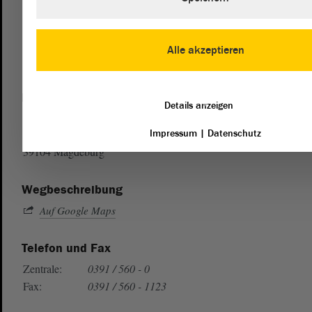
Alle akzeptieren
Postanschrift
Details anzeigen
von Sachsen-Anhalt
Landtag
Impressum
|
Datenschutz
Domplatz 6–9
39104 Magdeburg
Wegbeschreibung
Auf Google Maps
Telefon und Fax
Zentrale:
0391 / 560 - 0
Fax:
0391 / 560 - 1123