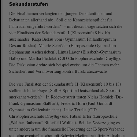
Sekundarstufen
Die Finalthemen verlangten den jungen Debattantinnen und
Debattanten allerhand ab: „Soll eine Kennzeichenpflicht für
Fahrräder eingeführt werden?“ – mit dieser Frage setzten sich die
vier Finalisten der Sekundarstufe I (Klassenstufe 8 bis 10)
auseinander: Katja Bielau vom (Gymnasium Philanthropinum
Dessau-Roßlau), Valerie Schröder (Europaschule Gymnasium
Stephaneum Aschersleben), Linus Läster (Elisabeth-Gymnasium
Halle) und Martha Fiedelak (CJD Christophorusschule Droyßig).
Die Diskussion drehte sich beispielsweise um die Themen mehr
Sicherheit und Verantwortung kontra Bürokratiezuwachs.
Die vier Finalisten der Sekundarstufe II (Klassenstufe 10 bis 13)
stellten sich der Frage „Soll E-Sport in Deutschland als Sportart
anerkannt werden?“. In Redewettstreit traten Niclas Horalek (Dr.-
Frank-Gymnasium Staßfurt), Frederic Horn (Paul-Gerhardt-
Gymnasium Gräfenhainichen), Luise Tyralla (CJD
Christophorusschule Droyßig) und Fabian Erler (Europaschule
„Walther Rathenau“ Bitterfeld-Wolfen). Bei der
Debatte
ging es
unter anderem um die finanzielle Förderung der E-Sport-Verbände
und eine eventuelle, aber mit Schwierigkeiten behaftete Aufnahme