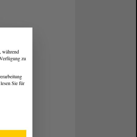
g, während
r Verfügung zu
erarbeitung
lesen Sie für