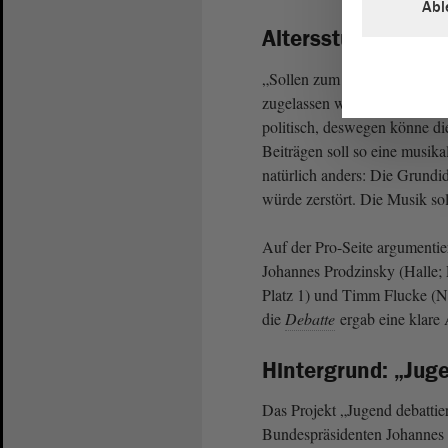
Abl
Altersstufe II: Der
„Sollen zum European Song C
zugelassen werden?“ Noch ist d
politisch, deswegen könne die
Beiträgen soll so eine musik
natürlich anders: Die Grund
würde zerstört. Die Musik so
Auf der Pro-Seite argumenti
Johannes Prodzinsky (Halle; 
Platz 1) und Timm Flucke (N
die
Debatte
ergab eine klare
Hintergrund: „Juge
Das Projekt „Jugend debattier
Bundespräsidenten Johannes 