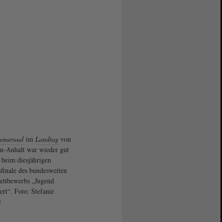
enarsaal
im
Landtag
von
n-Anhalt war wieder gut
t beim diesjährigen
finale des bundesweiten
ettbewerbs „Jugend
ert“. Foto: Stefanie
e