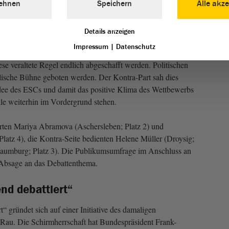
ehnen
Speichern
Alle akze
 ESC und die Politik
Details anzeigen
ontest (ESC) auch Beiträge mit politischem Inhalt
Impressum
|
Datenschutz
ies offiziell nicht erlaubt. Die Pro-Seite meinte, alles sei
se veraltete Regel endlich abgeschafft werden. Politischen
alische Bühne geboten werden. Der Kontra-Part sah dies
idee des ESCs und damit das positive Klima des Wettbewerbs
lle weiterhin im Vordergrund stehen.
erten Mariya Abramova (Aschersleben; Platz 2) und
Platz 4), die Kontra-Seite bedienten Helene Müller (Droysig;
aumburg; Platz 3). Die Publikumsumfrage im Anschluss an
 Absage an das Debattenthema.
nd debattiert“
t“ gründet sich auf einer Initiative des damaligen
Rau. Die Schirmherrschaft hat Bundespräsident Frank-