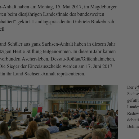
en-Anhalt haben am Montag, 15. Mai 2017, im Magdeburger
ten beim diesjährigen Landesfinale des bundesweiten
attiert“ gekürt. Landtagspräsidentin Gabriele Brakebusch
il.
und Schüler aus ganz Sachsen-Anhalt haben in diesem Jahr
tzigen Hertie-Stiftung teilgenommen. In diesem Jahr kamen
lverbünden Aschersleben, Dessau-Roßlau/Gräfenhainichen,
e Sieger der Einzelausscheide werden am 17. Juni 2017
in ihr Land Sachsen-Anhalt repräsentieren.
Der
Pl
Sachse
gefüll
Landes
Redew
debatti
Böhm