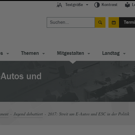
Textgröße
Kontrast
L
Term
es
Themen
Mitgestalten
Landtag
-Autos und
ament
Jugend debattiert
2017: Streit um E-Autos und ESC in der Politik