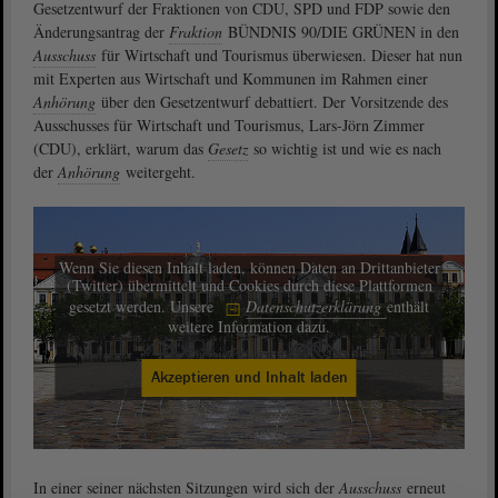
Gesetzentwurf der Fraktionen von CDU, SPD und FDP sowie den
Änderungsantrag der
Fraktion
BÜNDNIS 90/DIE GRÜNEN in den
Ausschuss
für Wirtschaft und Tourismus überwiesen. Dieser hat nun
mit Experten aus Wirtschaft und Kommunen im Rahmen einer
Anhörung
über den Gesetzentwurf debattiert. Der Vorsitzende des
Ausschusses für Wirtschaft und Tourismus, Lars-Jörn Zimmer
(CDU), erklärt, warum das
Gesetz
so wichtig ist und wie es nach
der
Anhörung
weitergeht.
Wenn Sie diesen Inhalt laden, können Daten an Drittanbieter
(Twitter) übermittelt und Cookies durch diese Plattformen
gesetzt werden. Unsere
Datenschutzerklärung
enthält
weitere Information dazu.
Akzeptieren und Inhalt laden
In einer seiner nächsten Sitzungen wird sich der
Ausschuss
erneut