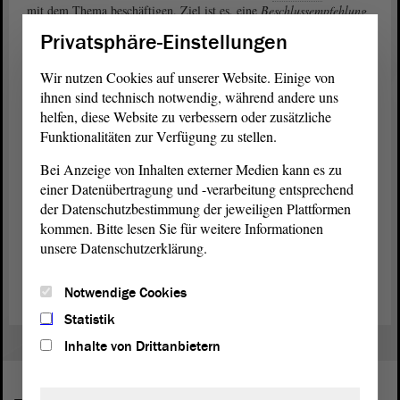
mit dem Thema beschäftigen. Ziel ist es, eine
Beschlussempfehlung
über den Gesetzentwurf zu erarbeiten, über die dann vermutlich im
Privatsphäre-Einstellungen
Novenber/Dezember der gesamte
Landtag
entscheidet.
Wir nutzen Cookies auf unserer Website. Einige von
Die Ausschusssitzungen im
Landtag
sind grundsätzlich öffentlich.
ihnen sind technisch notwendig, während andere uns
Das heißt, falls Sie ein Thema interessiert, können Sie einfach mal
helfen, diese Website zu verbessern oder zusätzliche
vorbeischauen und den Abgeordneten während ihrer Beratungen
Funktionalitäten zur Verfügung zu stellen.
über die Schulter schauen.
Bei Anzeige von Inhalten externer Medien kann es zu
Zum Gesetzentwurf der Fraktionen von CDU, SPD und FDP
einer Datenübertragung und -verarbeitung entsprechend
(PDF)
der Datenschutzbestimmung der jeweiligen Plattformen
kommen. Bitte lesen Sie für weitere Informationen
Zum Änderungsantrag der Fraktion BÜNDNIS 90/DIE
unsere Datenschutzerklärung.
GRÜNEN (PDF)
Notwendige Cookies
Statistik
Inhalte von Drittanbietern