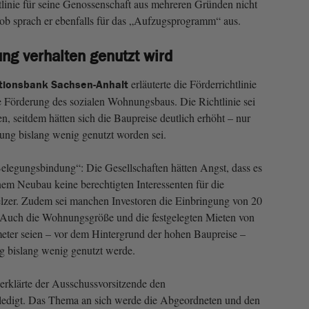
htlinie für seine Genossenschaft aus mehreren Gründen nicht
n Lob sprach er ebenfalls für das „Aufzugsprogramm“ aus.
ng verhalten genutzt wird
erläuterte die Förderrichtlinie
itionsbank Sachsen-Anhalt
 Förderung des sozialen Wohnungsbaus. Die Richtlinie sei
, seitdem hätten sich die Baupreise deutlich erhöht – nur
ung bislang wenig genutzt worden sei.
Belegungsbindung“: Die Gesellschaften hätten Angst, dass es
nem Neubau keine berechtigten Interessenten für die
lzer. Zudem sei manchen Investoren die Einbringung von 20
. Auch die Wohnungsgröße und die festgelegten Mieten von
eter seien – vor dem Hintergrund der hohen Baupreise –
 bislang wenig genutzt werde.
rklärte der Ausschussvorsitzende den
rledigt. Das Thema an sich werde die Abgeordneten und den