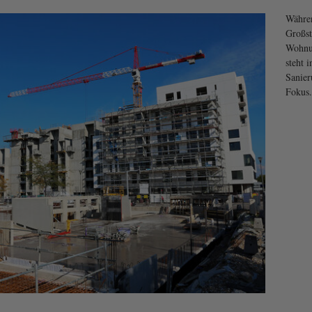
Währen
Großst
Wohnu
steht 
Sanie
Fokus.