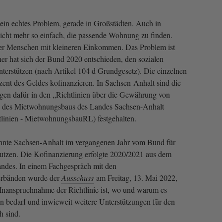
in echtes Problem, gerade in Großstädten. Auch in
icht mehr so einfach, die passende Wohnung zu finden.
der Menschen mit kleineren Einkommen. Das Problem ist
er hat sich der Bund 2020 entschieden, den sozialen
terstützen (nach Artikel 104 d Grundgesetz). Die einzelnen
nt des Geldes kofinanzieren. In Sachsen-Anhalt sind die
en dafür in den „Richtlinien über die Gewährung von
 des Mietwohnungsbaus des Landes Sachsen-Anhalt
linien - MietwohnungsbauRL) festgehalten.
nnte Sachsen-Anhalt im vergangenen Jahr vom Bund für
tzen. Die Kofinanzierung erfolgte 2020/2021 aus dem
ndes. In einem Fachgespräch mit den
erbänden wurde der
Ausschuss
am Freitag, 13. Mai 2022,
r Inanspruchnahme der Richtlinie ist, wo und warum es
 bedarf und inwieweit weitere Unterstützungen für den
h sind.