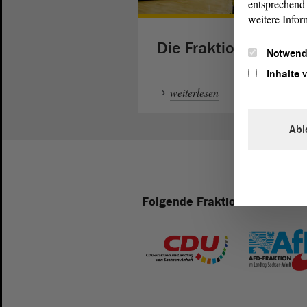
entsprechend 
weitere Infor
Die Fraktionen
Notwend
Inhalte 
weiterlesen
Abl
Folgende Fraktionen sind im 