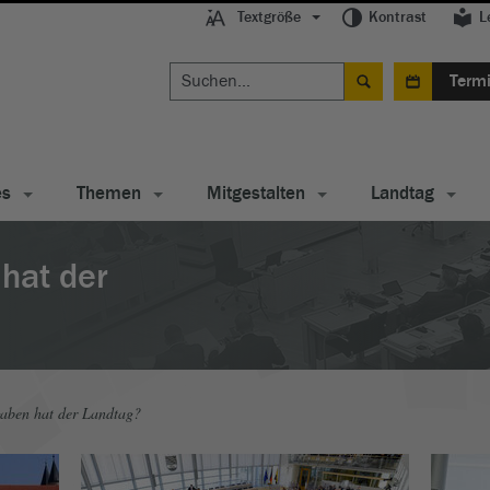
Textgröße
Kontrast
L
Term
es
Themen
Mitgestalten
Landtag
hat der
aben hat der Landtag?