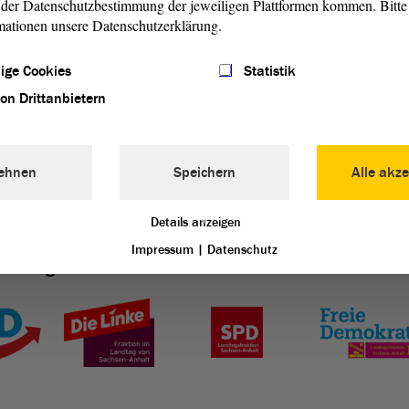
der Datenschutzbestimmung der jeweiligen Plattformen kommen. Bitte 
mationen unsere Datenschutzerklärung.
Die Fach-Ausschüsse
ige Cookies
Statistik
von Drittanbietern
weiterlesen
ehnen
Speichern
Alle akze
Details anzeigen
Impressum
|
Datenschutz
Landtag von Sachsen-Anhalt vertreten: