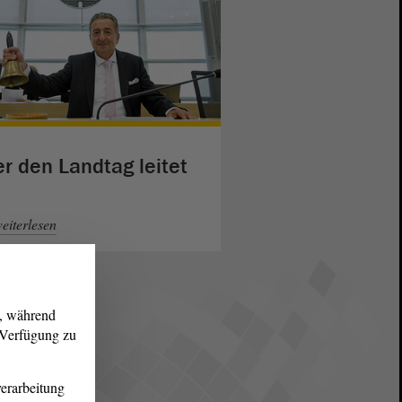
r den Landtag leitet
eiterlesen
g, während
r Verfügung zu
erarbeitung