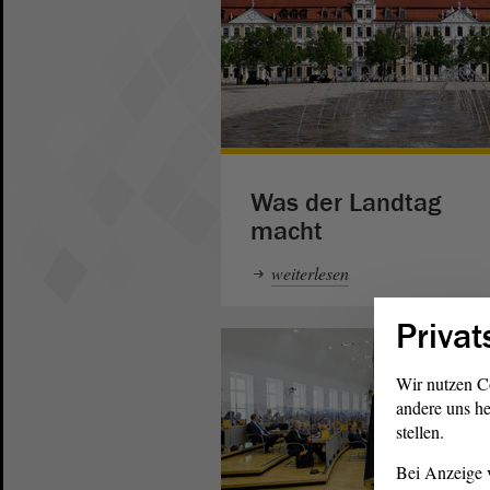
Was der Landtag
macht
weiterlesen
Privat
Wir nutzen C
andere uns he
stellen.
Bei Anzeige v