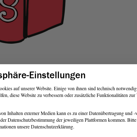
nicht
den Minister-Präsidenten.
sphäre-Einstellungen
im
Landtag
wählen:
ookies auf unserer Website. Einige von ihnen sind technisch notwendi
lfen, diese Website zu verbessern oder zusätzliche Funktionalitäten zu
räsidenten
on Inhalten externer Medien kann es zu einer Datenübertragung und -v
der Datenschutzbestimmung der jeweiligen Plattformen kommen. Bitte 
 Landes-Verfassungs-Gericht
mationen unsere Datenschutzerklärung.
Foto: 