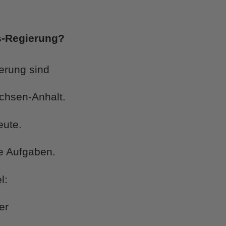
s-Regierung?
erung sind
achsen-Anhalt.
eute.
le Aufgaben.
l:
er