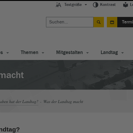
Textgröße
Kontrast
L
Term
es
Themen
Mitgestalten
Landtag
 macht
aben hat der Landtag?
Was der Landtag macht
ndtag?