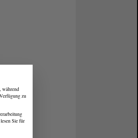
g, während
r Verfügung zu
erarbeitung
lesen Sie für
© Reinhild Kassing