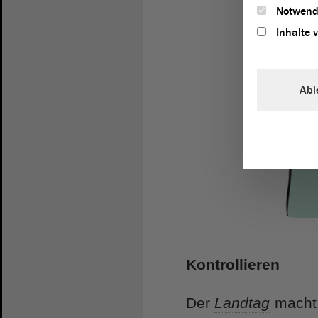
Notwend
Inhalte 
Abl
Kontrollieren
Der
Landtag
mach