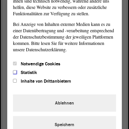
ihnen sind technisch notwendig, während andere uns
helfen, diese Website zu verbessern oder zusätzliche
In der Landes-Regierung sind
Funktionalitäten zur Verfügung zu stellen.
die Minister von Sachsen-Anhalt.
Bei Anzeige von Inhalten externer Medien kann es zu
einer Datenübertragung und -verarbeitung entsprechend
der Datenschutzbestimmung der jeweiligen Plattformen
Minister sind Fachleute.
kommen. Bitte lesen Sie für weitere Informationen
unsere Datenschutzerklärung.
Minister haben viele Aufgaben.
Notwendige Cookies
Es gibt zum Beispiel:
Statistik
Inhalte von Drittanbietern
· Umwelt-Minister
· Familien-Minister
Ablehnen
Speichern
Es gibt 9 Ministerien in Sachsen-Anhalt.