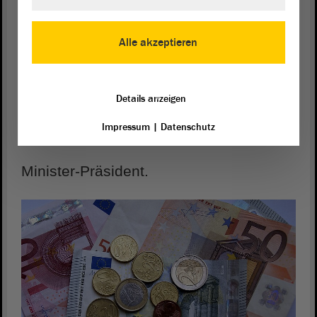
Der Chef von der Landes-Regierung
Alle akzeptieren
ist der Minister-Präsident.
Details anzeigen
In Sachsen-Anhalt ist Dr. Reiner
Impressum
|
Datenschutz
Haseloff
Minister-Präsident.