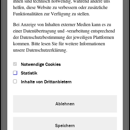
ihnen sind technisch notwendig, während andere uns
helfen, diese Website zu verbessern oder zusätzliche
In der Landes-Regierung sind
Funktionalitäten zur Verfügung zu stellen.
die Minister von Sachsen-Anhalt.
Bei Anzeige von Inhalten externer Medien kann es zu
einer Datenübertragung und -verarbeitung entsprechend
der Datenschutzbestimmung der jeweiligen Plattformen
Minister sind Fachleute.
kommen. Bitte lesen Sie für weitere Informationen
unsere Datenschutzerklärung.
Minister haben viele Aufgaben.
Notwendige Cookies
Es gibt zum Beispiel:
Statistik
Inhalte von Drittanbietern
· Umwelt-Minister
· Familien-Minister
Ablehnen
Speichern
Es gibt 9 Ministerien in Sachsen-Anhalt.