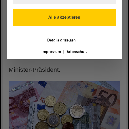
Der Chef von der Landes-Regierung
Alle akzeptieren
ist der Minister-Präsident.
Details anzeigen
In Sachsen-Anhalt ist Dr. Reiner
Impressum
|
Datenschutz
Haseloff
Minister-Präsident.