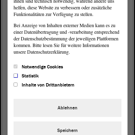
ihnen sind technisch notwendig, während andere uns
helfen, diese Website zu verbessern oder zusätzliche
In der Landes-Regierung sind
Funktionalitäten zur Verfügung zu stellen.
die Minister von Sachsen-Anhalt.
Bei Anzeige von Inhalten externer Medien kann es zu
einer Datenübertragung und -verarbeitung entsprechend
der Datenschutzbestimmung der jeweiligen Plattformen
Minister sind Fachleute.
kommen. Bitte lesen Sie für weitere Informationen
unsere Datenschutzerklärung.
Minister haben viele Aufgaben.
Notwendige Cookies
Es gibt zum Beispiel:
Statistik
Inhalte von Drittanbietern
· Umwelt-Minister
· Familien-Minister
Ablehnen
Speichern
Es gibt 9 Ministerien in Sachsen-Anhalt.