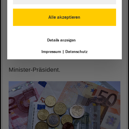
Der Chef von der Landes-Regierung
Alle akzeptieren
ist der Minister-Präsident.
Details anzeigen
In Sachsen-Anhalt ist Dr. Reiner
Impressum
|
Datenschutz
Haseloff
Minister-Präsident.