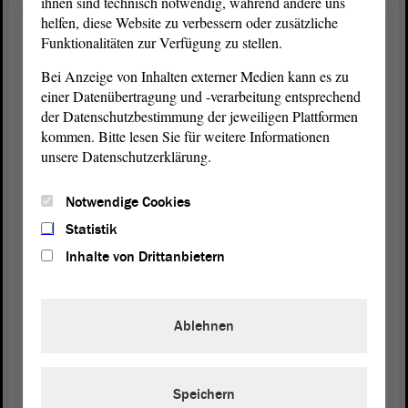
ihnen sind technisch notwendig, während andere uns
helfen, diese Website zu verbessern oder zusätzliche
In der Landes-Regierung sind
Funktionalitäten zur Verfügung zu stellen.
die Minister von Sachsen-Anhalt.
Bei Anzeige von Inhalten externer Medien kann es zu
einer Datenübertragung und -verarbeitung entsprechend
der Datenschutzbestimmung der jeweiligen Plattformen
Minister sind Fachleute.
kommen. Bitte lesen Sie für weitere Informationen
unsere Datenschutzerklärung.
Minister haben viele Aufgaben.
Notwendige Cookies
Es gibt zum Beispiel:
Statistik
Inhalte von Drittanbietern
· Umwelt-Minister
· Familien-Minister
Ablehnen
Speichern
Es gibt 9 Ministerien in Sachsen-Anhalt.