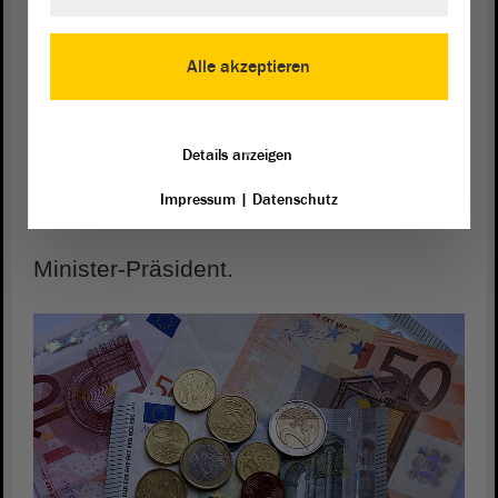
Der Chef von der Landes-Regierung
Alle akzeptieren
ist der Minister-Präsident.
Details anzeigen
In Sachsen-Anhalt ist Dr. Reiner
Impressum
|
Datenschutz
Haseloff
Minister-Präsident.