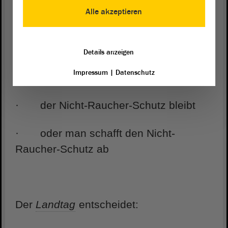
rauchen dürfen
Alle akzeptieren
Details anzeigen
Der Fach-
Ausschuss
sagt dem
Landtag
Impressum
|
Datenschutz
danach:
· der Nicht-Raucher-Schutz bleibt
· oder man schafft den Nicht-
Raucher-Schutz ab
Der
Landtag
entscheidet: