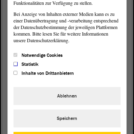
den Menschen.
Funktionalitäten zur Verfügung zu stellen.
Bei Anzeige von Inhalten externer Medien kann es zu
Die Abgeordneten schreiben dann einen
einer Datenübertragung und -verarbeitung entsprechend
der Datenschutzbestimmung der jeweiligen Plattformen
Antrag
.
kommen. Bitte lesen Sie für weitere Informationen
unsere Datenschutzerklärung.
Die Abgeordneten reden im Fach-
Ausschuss
und
Notwendige Cookies
Statistik
im
Landtag
darüber.
Inhalte von Drittanbietern
Der Fach-
Ausschuss
entscheidet was
wichtiger ist:
Ablehnen
· Die Nicht-Raucher schützen
Speichern
· Oder dass alle Menschen überall