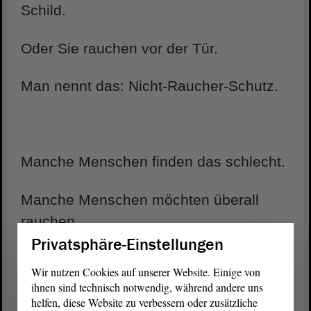
Schild.
Oder Sie rauchen vor der Tür.
Man nennt das: Nicht-Raucher-Schutz.
Manche Menschen finden das schlecht.
Manche Menschen möchten überall
rauchen.
Privatsphäre-Einstellungen
Wir nutzen Cookies auf unserer Website. Einige von
ihnen sind technisch notwendig, während andere uns
Die Abgeordneten reden regelmäßig mit
helfen, diese Website zu verbessern oder zusätzliche