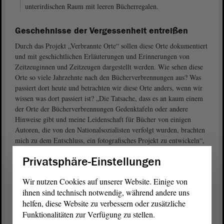
unterirdischen Raum mit leeren Bücherregalen.
Geschehnisse der Vergessenheit entreißen
Durch das Projekt „Verbrannte Orte“ sollen diese Orte dokumentiert
und mit geschichtlichen Erläuterungen und Erinnerungen von
Zeitzeuginnen und Zeitzeugen dargestellt werden. Wie sehen diese
Orte so viele Jahrzehnte nach den Bücherverbrennungen aus? Was
passiert dort heute und betrachten wir diese Orte anders, wenn wir
wissen was dort passiert ist? „Die Tatsache, dass es an kaum einem
der Orte der Bücherverbrennungen Gedenktafeln oder andere
Hinweise gibt und meine Leidenschaft für Bücher von einigen
Autoren, die von den Nationalsozialisten verfolgt wurden, brachten
mich zu dem Entschluss, ein fotografisches Projekt zu entwickeln“,
so Schenck.
Privatsphäre-Einstellungen
Bücherverbrennung in Magdeburg
Wir nutzen Cookies auf unserer Website. Einige von
Bereits im März 1933 sei es in vielen deutschen Städten zu
ihnen sind technisch notwendig, während andere uns
Bücherverbrennungen gekommen, erklärt Jan Schenck auf seinem
helfen, diese Website zu verbessern oder zusätzliche
Blog. In dieser Phase seien sie hauptsächlich als Mittel der
Funktionalitäten zur Verfügung zu stellen.
Einschüchterung gegen die politischen Gegner verwendet worden.