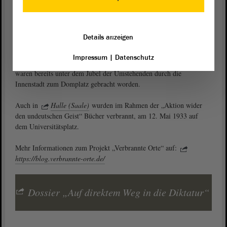
SS das Haus der sozialdemokratischen „Volksstimme“ und des
sozialdemokratischen Verlagshauses Pfannkuch & Co. in Magdeburg
gestürmt, durchsucht und geplündert. Zwei Tage später wurden
Details anzeigen
Flugblätter, Fahnen und die
Bibliothek
mit rund 10 000 Bänden auf
dem
Domplatz in Magdeburg
verbrannt. Zahlreiche
Impressum
|
Datenschutz
Schaulustige nahmen an der Aktion teil. Die Schriften und Bücher
waren bereits unter dem Jubel der Umstehenden durch die
Innenstadt zum Domplatz gebracht worden.
Auch in
Halle (Saale)
wurden im Rahmen der „Aktion wider
den undeutschen Geist“ Bücher verbrannt, am 12. Mai 1933 auf
dem Universitätsplatz.
Mehr Informationen zum Projekt „Verbrannte Orte“ auf:
https://blog.verbrannte-orte.de/
Dossier „Auf direktem Weg in die Diktatur“