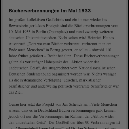
Bücherverbrennungen im Mai 1933
Im großen kollektiven Gedächtnis und ein immer wieder ins
Bewusstsein gerücktes Ereignis sind die Bücherverbrennungen vom
10. Mai 1933 in Berlin (Opernplatz) und rund zwanzig weiteren
deutschen Universitätsstädten. Nicht selten wird Heinrich Heines
Ausspruch „Dort wo man Bücher verbrennt, verbrennt man am
Ende auch Menschen“ in Bezug gesetzt, er sollte – obwohl 110
Jahre früher geäußert – Recht behalten. Diese Bücherverbrennungen
galten als vorläufiger Höhepunkt der „Aktion wider den
undeutschen Geist“, der ausgerechnet vom Nationalsozialistischen
Deutschen Studentenbund organisiert worden war. Nichts weniger
als die systematische Verfolgung jüdischer, marxistischer,
pazifistischer und anderweitig politisch verbrämte Schriftsteller war
das Ziel.
Genau hier setzt das Projekt von Jan Schenck an: „Viele Menschen
wissen, dass es in Deutschland Bücherverbrennungen gab, kennen
jedoch oft nur die Verbrennungen im Rahmen der ‚Aktion wider
den undeutschen Geist‘. Der Großteil der über 90 Verbrennungen ist
der Allgemeinheit kaum bekannt“, erklärt Jan Schenck auf seinem