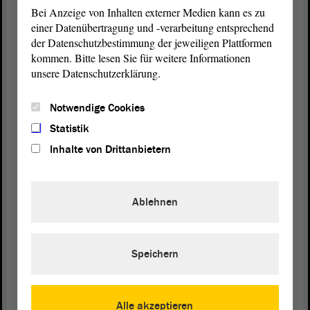
„So kam es nach Plünderungen, Durchsuchungen und Verhaftungen
Bei Anzeige von Inhalten externer Medien kann es zu
an einigen Orten zu spontanen Bücherverbrennungen.“ Auch die
einer Datenübertragung und -verarbeitung entsprechend
heutige
Landeshauptstadt
Magdeburg gehört zu diesen Orten. Hier
der Datenschutzbestimmung der jeweiligen Plattformen
– auf dem Domplatz – fand bereits am 5. April 1933 eine
kommen. Bitte lesen Sie für weitere Informationen
Verbrennung von Dokumenten und Büchern statt.
unsere Datenschutzerklärung.
Notwendige Cookies
Statistik
Inhalte von Drittanbietern
Ablehnen
© ltlsa/smü
Auf dem Domplatz in Magdeburg wurden von den Nazis am 5.
Speichern
April 1933 oppositionelle Schriften und etwa 10000 Bücher
verbrannt.
Alle akzeptieren
In der Nacht zum 3. April 1933 hatte ein 50-köpfiges Bataillon der