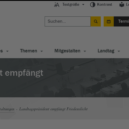
Textgröße
Kontrast
L
Term
es
Themen
Mitgestalten
Landtag
t empfängt
taltungen
Landtagspräsident empfängt Friedenslicht