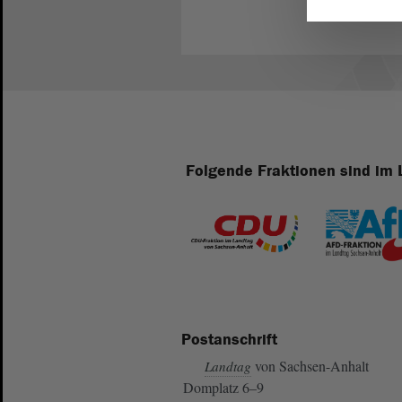
Folgende Fraktionen sind im 
Postanschrift
von Sachsen-Anhalt
Landtag
Domplatz 6–9