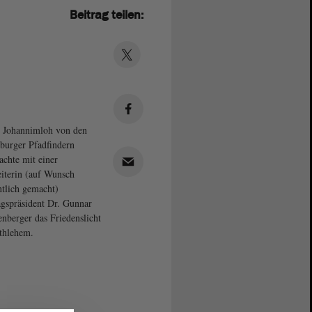
Beitrag teilen:
 Johannimloh von den
urger Pfadfindern
achte mit einer
eiterin (auf Wunsch
tlich gemacht)
gspräsident Dr. Gunnar
enberger das Friedenslicht
thlehem.