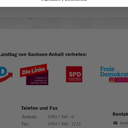
Landtag von Sachsen-Anhalt vertreten:
Telefon und Fax
Kontak
Zentrale:
0391 / 560 - 0
land
Fax:
0391 / 560 - 1123