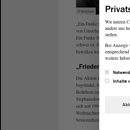
Privat
© ltlsa/smü
Wir nutzen C
„Ein Funke Mut ‒ das kann de
andere uns he
von Unsicherheit und Angst g
stellen.
Ein Funke Mut bedeutet, für
schwer ist. Es heißt, hinzus
Bei Anzeige v
entsprechend 
bewirken können.“, heißt es 
weitere Infor
„Friedenslicht au
Notwend
Die Aktion wurde 1986 durch
Inhalte 
begründet. In jedem Jahr gela
Betlehem entzündet wurde, z
Stephansdom wird es in fast 
Abl
sich seit 1994 an der Aktion.
Weihnachten Kirchengemein
Seniorenheime, Asylbewerber