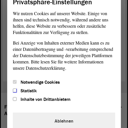
Privatsphäre-Einstellungen
dessen Tochter statt. Dr. Gerhard Begrich erhielt ihn für seine
Unterstützung der in Halle lebenden Juden während der DDR-
Wir nutzen Cookies auf unserer Website. Einige von
Diktatur.
ihnen sind technisch notwendig, während andere uns
helfen, diese Website zu verbessern oder zusätzliche
Zuletzt hatte im Jahr 2017 der „Marsch des Lebens e. V.“ den Preis
Funktionalitäten zur Verfügung zu stellen.
zugesprochen bekommen. Der Verein engagiert sich einerseits für
die Erinnerung an die schrecklisten Jahre der deutschen Geschichte
Bei Anzeige von Inhalten externer Medien kann es zu
und die Aufarbeitung der Vergangenheit sowie die Versöhnung
einer Datenübertragung und -verarbeitung entsprechend
zwischen den Nachkommen der Opfer- und Tätergenerationen,
der Datenschutzbestimmung der jeweiligen Plattformen
andererseits setzt er ein mächtiges Zeichen gegen den modernen
kommen. Bitte lesen Sie für weitere Informationen
Antisemitismus und für den Staat Israel.
unsere Datenschutzerklärung.
Notwendige Cookies
Statistik
Inhalte von Drittanbietern
Folgende Fraktionen sind im Landtag von Sachsen-
Anhalt vertreten:
Ablehnen