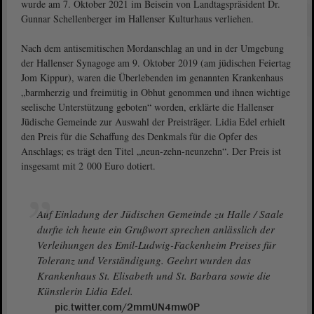
wurde am 7. Oktober 2021 im Beisein von Landtagspräsident Dr.
Gunnar Schellenberger im Hallenser Kulturhaus verliehen.
Nach dem antisemitischen Mordanschlag an und in der Umgebung
der Hallenser Synagoge am 9. Oktober 2019 (am jüdischen Feiertag
Jom Kippur), waren die Überlebenden im genannten Krankenhaus
„barmherzig und freimütig in Obhut genommen und ihnen wichtige
seelische Unterstützung geboten“ worden, erklärte die Hallenser
Jüdische Gemeinde zur Auswahl der Preisträger. Lidia Edel erhielt
den Preis für die Schaffung des Denkmals für die Opfer des
Anschlags; es trägt den Titel „neun-zehn-neunzehn“. Der Preis ist
insgesamt mit 2 000 Euro dotiert.
Auf Einladung der Jüdischen Gemeinde zu Halle / Saale
durfte ich heute ein Grußwort sprechen anlässlich der
Verleihungen des Emil-Ludwig-Fackenheim Preises für
Toleranz und Verständigung. Geehrt wurden das
Krankenhaus St. Elisabeth und St. Barbara sowie die
Künstlerin Lidia Edel.
pic.twitter.com/2mmUN4mw0P