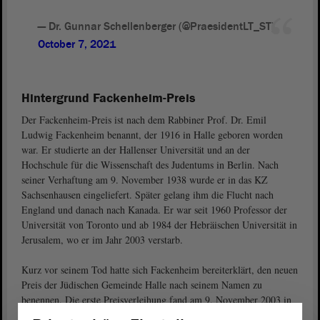
— Dr. Gunnar Schellenberger (@PraesidentLT_ST)
October 7, 2021
Hintergrund Fackenheim-Preis
Der Fackenheim-Preis ist nach dem Rabbiner Prof. Dr. Emil
Ludwig Fackenheim benannt, der 1916 in Halle geboren worden
war. Er studierte an der Hallenser Universität und an der
Hochschule für die Wissenschaft des Judentums in Berlin. Nach
seiner Verhaftung am 9. November 1938 wurde er in das KZ
Sachsenhausen eingeliefert. Später gelang ihm die Flucht nach
England und danach nach Kanada. Er war seit 1960 Professor der
Universität von Toronto und ab 1984 der Hebräischen Universität in
Jerusalem, wo er im Jahr 2003 verstarb.
Kurz vor seinem Tod hatte sich Fackenheim bereiterklärt, den neuen
Preis der Jüdischen Gemeinde Halle nach seinem Namen zu
benennen. Die erste Preisverleihung fand am 9. November 2003 in
der Stadthalle am Marktplatz in Halle (Saale) in Anwesenheit von