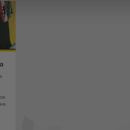
pa
n
dem
ion.