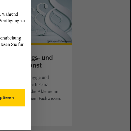
g, während
r Verfügung zu
erarbeitung
lesen Sie für
setzgebungs- und
ratungsdienst
 weisungsunabhängige und
eipolitisch neutrale Instanz
rstützt der GBD die Akteure im
ptieren
mit juristischem Fachwissen.
dtag
eiterlesen