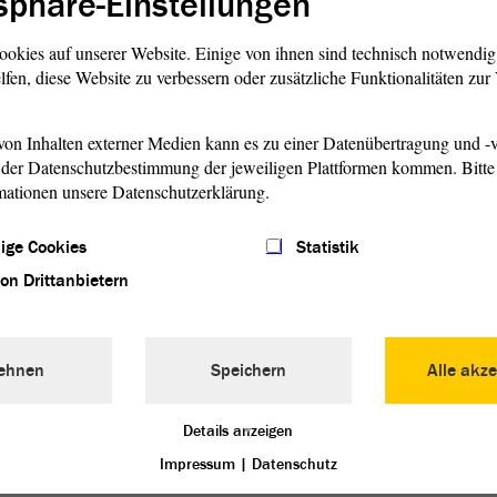
sphäre-Einstellungen
ookies auf unserer Website. Einige von ihnen sind technisch notwendi
lfen, diese Website zu verbessern oder zusätzliche Funktionalitäten zu
on Inhalten externer Medien kann es zu einer Datenübertragung und -v
© ltlsa
der Datenschutzbestimmung der jeweiligen Plattformen kommen. Bitte 
mationen unsere Datenschutzerklärung.
Gebäude & Verwaltung
Ge
Be
ige Cookies
Statistik
 bei
Der Gebäudekomplex des Landtags im
von Drittanbietern
Zentrum der
Landeshauptstadt
Als
Magdeburg ist nicht nur der
tag
part
es
Tagungsort des Parlaments, er ist auch
unte
täglicher Arbeitsplatz für die
ehnen
Speichern
Alle akze
Lan
Abgeordneten.
Details anzeigen
weiterlesen
w
Impressum
|
Datenschutz