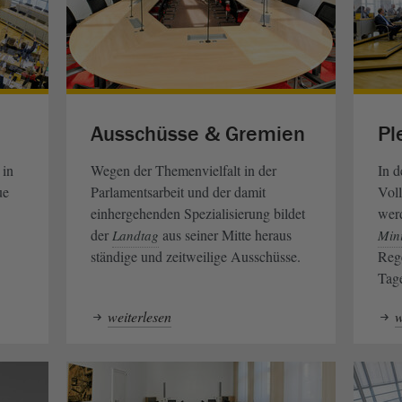
Ausschüsse & Gremien
Pl
 in
Wegen der Themenvielfalt in der
In d
ue
Parlamentsarbeit und der damit
Vol
einhergehenden Spezialisierung bildet
wer
der
aus seiner Mitte heraus
Landtag
Mini
ständige und zeitweilige Ausschüsse.
Reg
Tag
weiterlesen
w