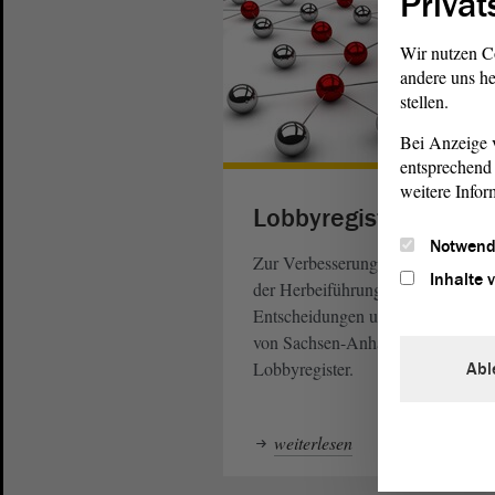
Privat
Wir nutzen C
andere uns he
stellen.
Bei Anzeige v
entsprechend 
weitere Infor
Lobbyregister
Notwend
Zur Verbesserung der Transparenz
Inhalte 
der Herbeiführung von politischen
Entscheidungen unterhält der
Land
von Sachsen-Anhalt ein sogenannt
Lobbyregister.
Abl
weiterlesen