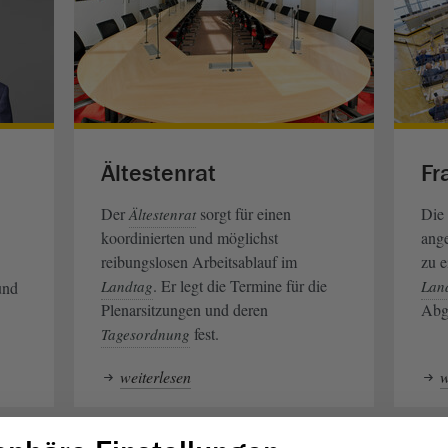
Ältestenrat
Fr
Der
sorgt für einen
Die
Ältestenrat
koordinierten und möglichst
ange
reibungslosen Arbeitsablauf im
zu e
. Er legt die Termine für die
Landtag
Lan
und
Plenarsitzungen und deren
Abge
fest.
Tagesordnung
weiterlesen
w