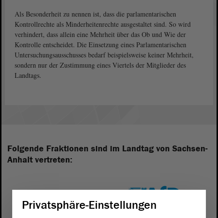
Als Besonderheit zu nennen ist, dass die parlamentarischen
Kontrollrechte als Minderheitenrechte ausgestaltet sind. So wird
verhindert, dass allein eine Mehrheit über das Ob und Wie der
Kontrolle entscheidet. Die Einsetzung eines Parlamentarischen
Untersuchungsausschusses bedarf beispielsweise keiner Mehrheit,
sondern nur der Zustimmung eines Viertels der Mitglieder des
Landtags.
Folgende Fraktionen sind im Landtag von Sachsen-
Anhalt vertreten:
Privatsphäre-Einstellungen