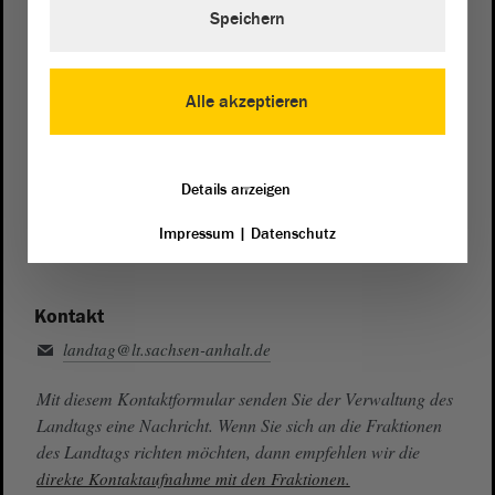
Telefon und Fax
Speichern
Zentrale:
0391 / 560 - 0
Fax:
0391 / 560 - 1123
Alle akzeptieren
Presse- und Öffentlichkeitsarbeit
0391 / 560 - 0
Details anzeigen
Besucherdienst
0391 / 560 - 0
Impressum
|
Datenschutz
Kontakt
landtag@lt.sachsen-anhalt.de
Mit diesem Kontaktformular senden Sie der Verwaltung des
Landtags eine Nachricht. Wenn Sie sich an die Fraktionen
des Landtags richten möchten, dann empfehlen wir die
direkte Kontaktaufnahme mit den Fraktionen.